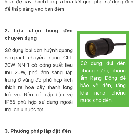
hoa, để cây thanh long ra hoa kết quả, phải sử dụng đèn
để thắp sáng vào ban đêm
2. Lựa chọn bóng đèn
chuyên dụng
Sử dụng loại đèn huỳnh quang
compact chuyên dụng CFL
Sử dụng đui đèn
20W NN-1 có công suất tiêu
chống nước, chống
thụ 20W, phổ ánh sáng tập
ẩm Rạng Đông để
trung ở vùng đỏ phù hợp kích
bảo vệ đèn, tăng
thích ra hoa cây thanh long
khả năng chống
trái vụ. Đèn có cấp bảo vệ
nước cho đèn.
IP65 phù hợp sử dụng ngoài
trời, chịu nước tốt.
3. Phương pháp lắp đặt đèn