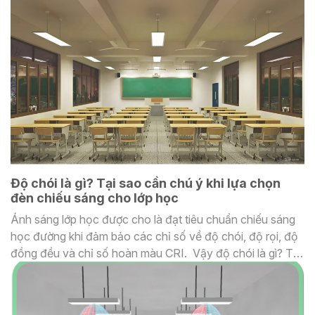
đảm bảo chất lượng chiếu sáng học đường là độ đồng
đều ánh sáng – chỉ số phản ánh sự phân bố ánh sáng trên
bề mặt làm việc, giúp giảm thiểu mỏi mắt và nâng cao hiệu
suất học tập.
Độ chói là gì? Tại sao cần chú ý khi lựa chọn
đèn chiếu sáng cho lớp học
Ánh sáng lớp học được cho là đạt tiêu chuẩn chiếu sáng
học đường khi đảm bảo các chỉ số về độ chói, độ rọi, độ
đồng đều và chỉ số hoàn màu CRI. Vậy độ chói là gì? Tại
sao cần kiểm soát độ chói trong lớp học? Cùng tìm hiểu
ngay sau đây!