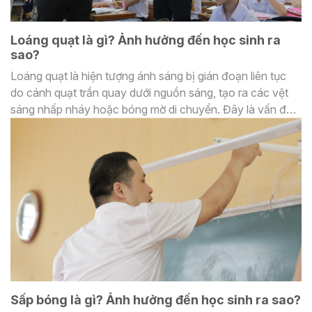
Loáng quạt là gì? Ảnh hưởng đến học sinh ra
sao?
Loáng quạt là hiện tượng ánh sáng bị gián đoạn liên tục
do cánh quạt trần quay dưới nguồn sáng, tạo ra các vệt
sáng nhấp nháy hoặc bóng mờ di chuyển. Đây là vấn đề
thường gặp trong lớp học có quạt trần được lắp dưới đèn
chiếu sáng, gây ảnh hưởng không tốt đến thị giác và khả
năng tập trung của học sinh.
Sấp bóng là gì? Ảnh hưởng đến học sinh ra sao?