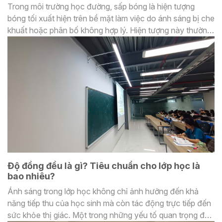
Trong môi trường học đường, sấp bóng là hiện tượng
bóng tối xuất hiện trên bề mặt làm việc do ánh sáng bị che
khuất hoặc phân bố không hợp lý. Hiện tượng này thường
xảy ra khi đèn chiếu sáng không được bố trí đúng cách
hoặc khi học sinh ngồi viết với nguồn sáng đặt sai vị trí,
gây cản trở tầm nhìn và ảnh hưởng đến khả năng học tập.
Độ đồng đều là gì? Tiêu chuẩn cho lớp học là
bao nhiêu?
Ánh sáng trong lớp học không chỉ ảnh hưởng đến khả
năng tiếp thu của học sinh mà còn tác động trực tiếp đến
sức khỏe thị giác. Một trong những yếu tố quan trọng để