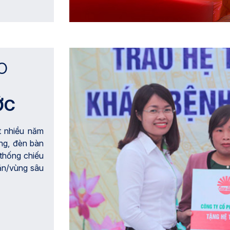
O
ỚC
t nhiều năm
ổng, đèn bàn
 thống chiếu
ăn/vùng sâu