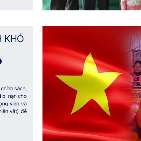
H KHÓ
O
 chính sách,
i bị nạn cho
ộng viên và
hiện vật) để