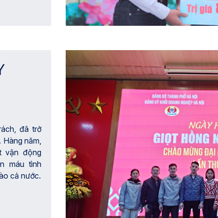
Y
rách, đã trở
. Hàng năm,
t vận động
ến máu tình
bào cả nước.