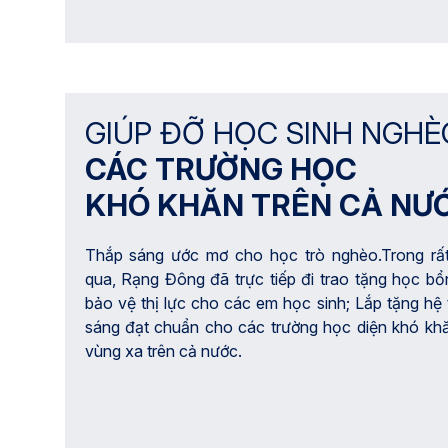
GIÚP ĐỠ HỌC SINH NGHÈ
CÁC TRƯỜNG HỌC
KHÓ KHĂN TRÊN CẢ NƯ
Thắp sáng ước mơ cho học trò nghèo.Trong rấ
qua, Rạng Đông đã trực tiếp đi trao tặng học b
bảo vệ thị lực cho các em học sinh; Lắp tặng hệ
sáng đạt chuẩn cho các trường học diện khó kh
vùng xa trên cả nước.