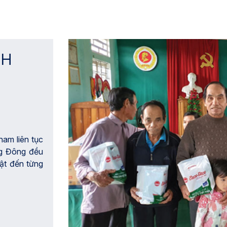
NH
nam liên tục
ng Đông đều
vật đến từng