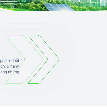
 phẩm -Tiết
nghi & hạnh
 bằng những