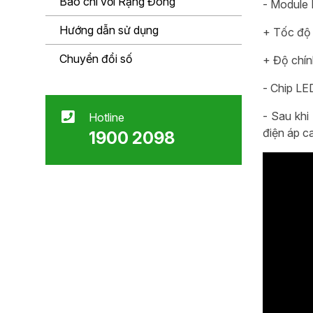
Báo chí với Rạng Đông
- Module 
Hướng dẫn sử dụng
+ Tốc độ 
Chuyển đổi số
+ Độ chí
- Chip LE
- Sau khi
Hotline
điện áp c
1900 2098