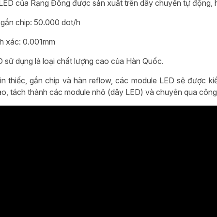
LED của Rạng Đông được sản xuất trên dây chuyền tự động, hi
gắn chip: 50.000 dot/h
nh xác: 0.001mm
D sử dụng là loại chất lượng cao của Hàn Quốc.
 in thiếc, gắn chip và hàn reflow, các module LED sẽ được kiể
ao, tách thành các module nhỏ (dây LED) và chuyên qua côn