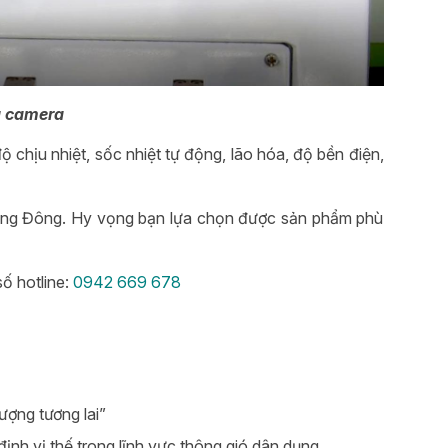
g camera
ộ chịu nhiệt, sốc nhiệt tự động, lão hóa, độ bền điện,
 Rạng Đông. Hy vọng bạn lựa chọn được sản phẩm phù
ố hotline:
0942 669 678
ượng tương lai”
nh vị thế trong lĩnh vực thông gió dân dụng