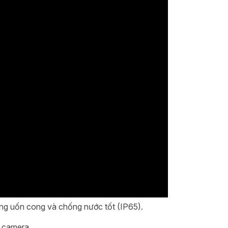
g uốn cong và chống nước tốt (IP65).
 camera.