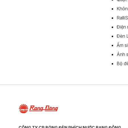
Không
Ralli
Điện 
Đèn L
Ấm si
Ánh s
Bộ đè
CÔNG TY CP BÓNG ĐÈN PHÍCH NƯỚC RẠNG ĐÔNG