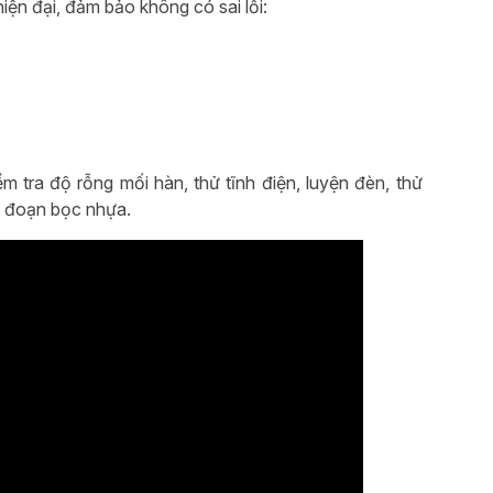
ện đại, đảm bảo không có sai lỗi:
m tra độ rỗng mối hàn, thử tĩnh điện, luyện đèn, thử
g đoạn bọc nhựa.