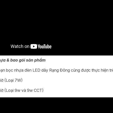
hựa & bao gói sản phẩm
ạn bọc nhựa đèn LED dây Rạng Đông cũng được thực hiện trê
iờ (Loại 7W)
iờ (Loại 9w và 9w CCT)