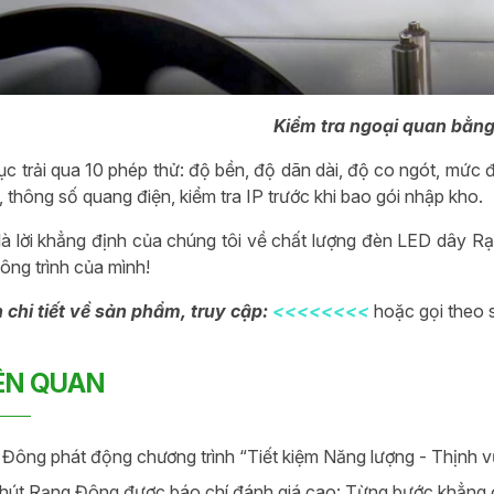
Kiểm tra ngoại quan bằn
tục trải qua 10 phép thử: độ bền, độ dãn dài, độ co ngót, mức đ
 thông số quang điện, kiểm tra IP trước khi bao gói nhập kho.
là lời khẳng định của chúng tôi về chất lượng đèn LED dây
ông trình của mình!
 chi tiết về sản phẩm, truy cập:
<<<<<<<<
hoặc gọi theo s
IÊN QUAN
Đông phát động chương trình “Tiết kiệm Năng lượng - Thịnh v
hút Rạng Đông được báo chí đánh giá cao: Từng bước khẳng đị