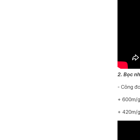
2. Bọc n
- Công đo
+ 600m/g
+ 420m/g