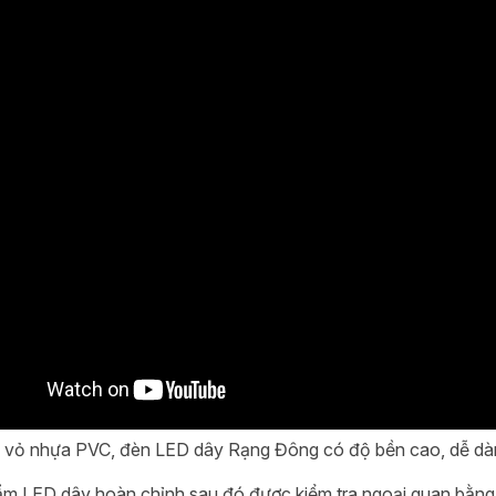
 vỏ nhựa PVC, đèn LED dây Rạng Đông có độ bền cao, dễ dàn
m LED dây hoàn chỉnh sau đó được kiểm tra ngoại quan bằng