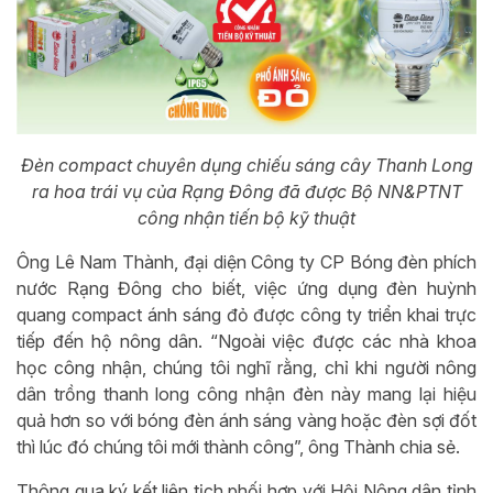
Đèn compact chuyên dụng chiếu sáng cây Thanh Long
ra hoa trái vụ của Rạng Đông đã được Bộ NN&PTNT
công nhận tiến bộ kỹ thuật
Ông Lê Nam Thành, đại diện Công ty CP Bóng đèn phích
nước Rạng Đông cho biết, việc ứng dụng đèn huỳnh
quang compact ánh sáng đỏ được công ty triển khai trực
tiếp đến hộ nông dân. “Ngoài việc được các nhà khoa
học công nhận, chúng tôi nghĩ rằng, chỉ khi người nông
dân trồng thanh long công nhận đèn này mang lại hiệu
quả hơn so với bóng đèn ánh sáng vàng hoặc đèn sợi đốt
thì lúc đó chúng tôi mới thành công”, ông Thành chia sẻ.
Thông qua ký kết liên tịch phối hợp với Hội Nông dân tỉnh