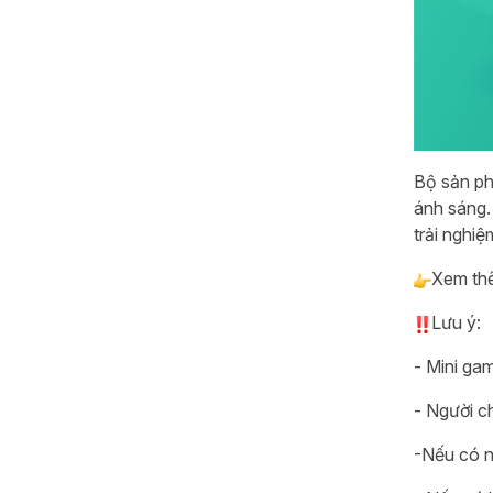
Bộ sản ph
ánh sáng.
trải nghi
Xem thê
Lưu ý:
- Mini ga
- Người ch
-Nếu có n