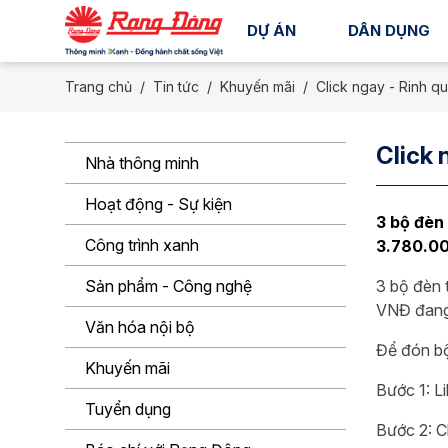
DỰ ÁN
DÂN DỤNG
Trang chủ
Tin tức
Khuyến mãi
Click ngay - Rinh q
Click 
Nhà thông minh
Hoạt động - Sự kiện
3 bộ đèn
Công trình xanh
3.780.00
Sản phẩm - Công nghệ
3 bộ đèn 
VNĐ đang 
Văn hóa nội bộ
Để đón bộ
Khuyến mãi
Bước 1: Li
Tuyển dụng
Bước 2: Cl