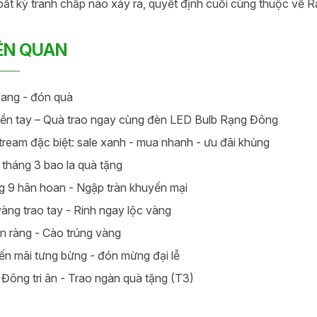
bất kỳ tranh chấp nào xảy ra, quyết định cuối cùng thuộc về 
IÊN QUAN
ang - đón quà
iền tay – Quà trao ngay cùng đèn LED Bulb Rạng Đông
tream đặc biệt: sale xanh - mua nhanh - ưu đãi khủng
tháng 3 bao la quà tặng
 9 hân hoan - Ngập tràn khuyến mại
àng trao tay - Rinh ngay lộc vàng
n ràng - Cào trúng vàng
n mãi tưng bừng - đón mừng đại lễ
Đông tri ân - Trao ngàn quà tặng (T3)