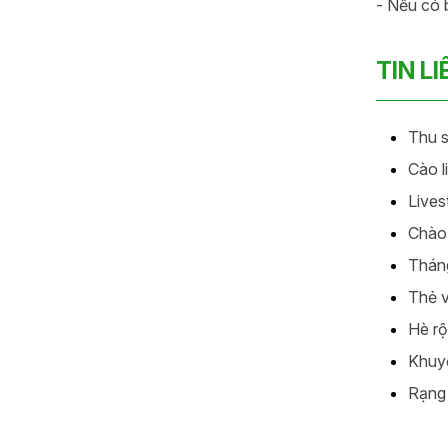
- Nếu có 
TIN L
Thu s
Cào l
Lives
Chào 
Tháng
Thẻ v
Hè rộ
Khuyế
Rạng 