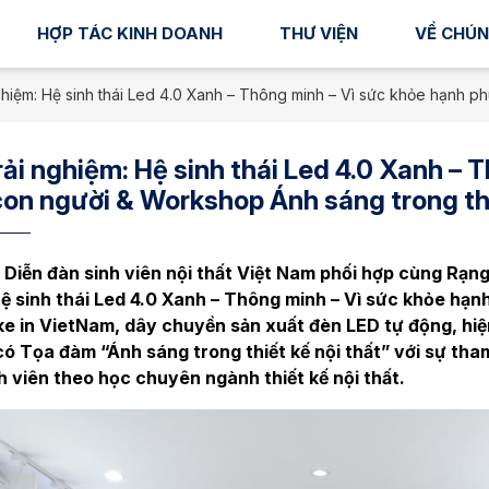
HỢP TÁC KINH DOANH
THƯ VIỆN
VỀ CHÚN
ghiệm: Hệ sinh thái Led 4.0 Xanh – Thông minh – Vì sức khỏe hạnh ph
rải nghiệm: Hệ sinh thái Led 4.0 Xanh – 
on người & Workshop Ánh sáng trong thi
 Diễn đàn sinh viên nội thất Việt Nam phối hợp cùng Rạn
ệ sinh thái Led 4.0 Xanh – Thông minh – Vì sức khỏe hạ
e in VietNam, dây chuyền sản xuất đèn LED tự động, hiện
ó Tọa đàm “Ánh sáng trong thiết kế nội thất” với sự tham
h viên theo học chuyên ngành thiết kế nội thất.