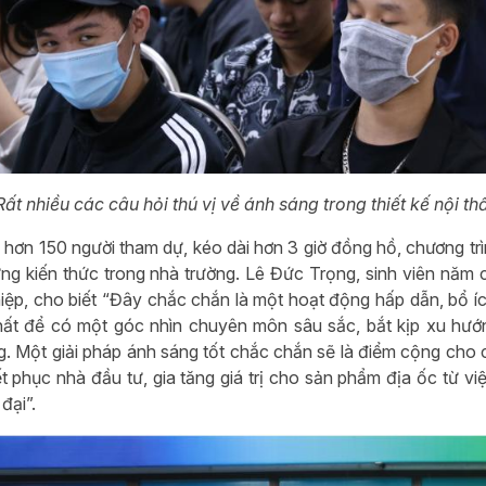
Rất nhiều các câu hỏi thú vị về ánh sáng trong thiết kế nội t
hơn 150 người tham dự, kéo dài hơn 3 giờ đồng hồ, chương trìn
ng kiến thức trong nhà trường. Lê Đức Trọng, sinh viên năm c
ệp, cho biết “Đây chắc chắn là một hoạt động hấp dẫn, bổ íc
thất để có một góc nhìn chuyên môn sâu sắc, bắt kịp xu hướ
g. Một giải pháp ánh sáng tốt chắc chắn sẽ là điểm cộng cho c
ết phục nhà đầu tư, gia tăng giá trị cho sản phẩm địa ốc từ v
 đại”.