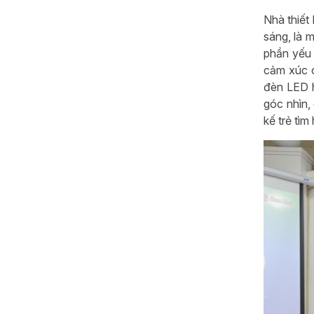
Nhà thiết
sáng, là 
phần yếu 
cảm xúc c
đèn LED h
góc nhìn,
kế trẻ tìm