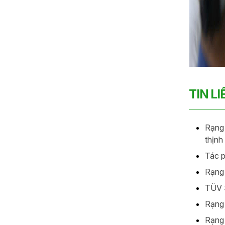
TIN L
Rạng 
thịnh
Tác p
Rạng 
TÜV S
Rạng 
Rạng 