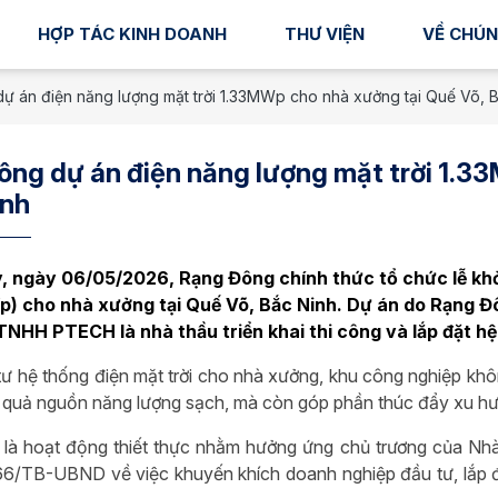
HỢP TÁC KINH DOANH
THƯ VIỆN
VỀ CHÚN
dự án điện năng lượng mặt trời 1.33MWp cho nhà xưởng tại Quế Võ, 
ông dự án điện năng lượng mặt trời 1.3
inh
, ngày 06/05/2026, Rạng Đông chính thức tổ chức lễ khở
p) cho nhà xưởng tại Quế Võ, Bắc Ninh. Dự án do Rạng Đô
TNHH PTECH là nhà thầu triển khai thi công và lắp đặt hệ
tư hệ thống điện mặt trời cho nhà xưởng, khu công nghiệp khôn
 quả nguồn năng lượng sạch, mà còn góp phần thúc đẩy xu hướ
là hoạt động thiết thực nhằm hưởng ứng chủ trương của Nh
6/TB-UBND về việc khuyến khích doanh nghiệp đầu tư, lắp đặt