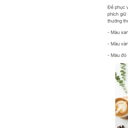
Để phục v
phích giữ
thưởng th
-
Màu xa
-
Màu và
-
Màu đỏ