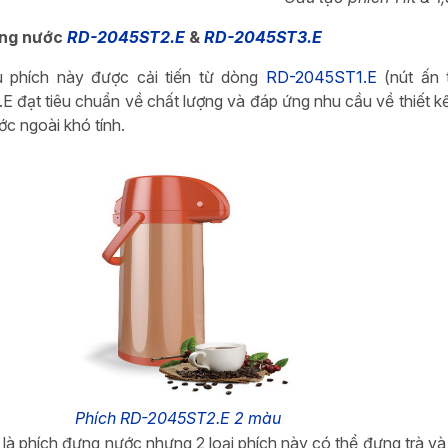
ựng nước
RD-2045ST2.E
&
RD-2045ST3.E
 phích này được cải tiến từ dòng
RD-2045ST1.E
(nút ấn 
 đạt tiêu chuẩn về chất lượng và đáp ứng nhu cầu về thiết kế
ớc ngoài khó tính.
Phích RD-2045ST2.E 2 màu
 là phích đựng nước nhưng 2 loại phích này có thể đựng trà v