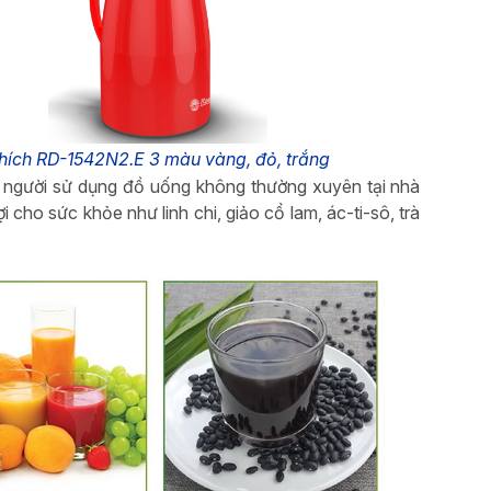
hích RD-1542N2.E 3 màu vàng, đỏ, trắng
h 1-3 người sử dụng đồ uống không thường xuyên tại nhà
i cho sức khỏe như linh chi, giảo cổ lam, ác-ti-sô, trà