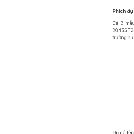
Phích đ
Cả 2 mẫu
2045ST3.E
trường nư
Dù có tên