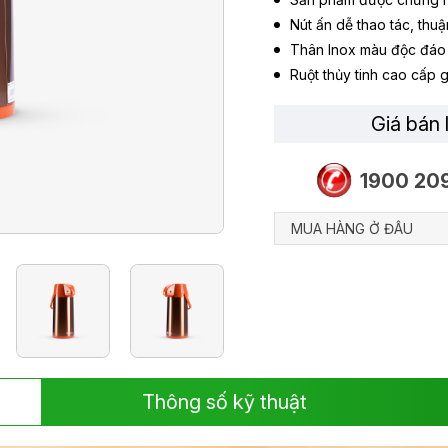
Nút ấn dễ thao tác, thuận
Thân Inox màu độc đáo 
Ruột thủy tinh cao cấp g
Giá bán 
1900 20
MUA HÀNG Ở ĐÂU
Thông số kỹ thuật