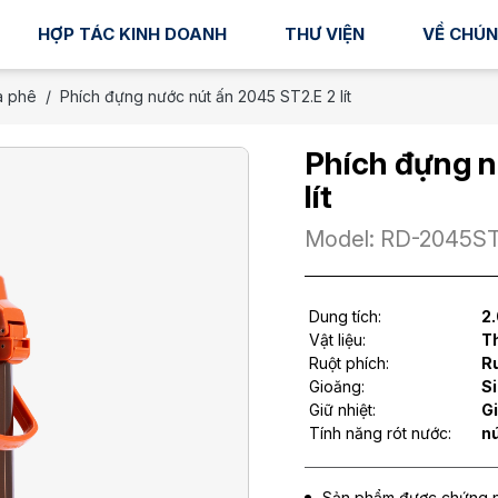
HỢP TÁC KINH DOANH
THƯ VIỆN
VỀ CHÚN
à phê
Phích đựng nước nút ấn 2045 ST2.E 2 lít
Phích đựng n
lít
Model: RD-2045ST
Dung tích:
2.
Vật liệu:
Th
Ruột phích:
Ru
Gioăng:
Si
Giữ nhiệt:
Gi
Tính năng rót nước:
nú
Sản phẩm được chứng nh