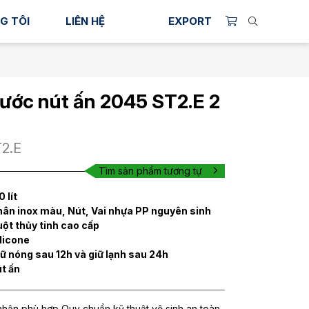
G TÔI
LIÊN HỆ
EXPORT
ước nút ấn 2045 ST2.E 2
2.E
Tìm sản phẩm tương tự
0 lít
ân inox màu, Nút, Vai nhựa PP nguyên sinh
ột thủy tinh cao cấp
licone
ữ nóng sau 12h và giữ lạnh sau 24h
t ấn
ận phù hợp Quy chuẩn kỹ thuật vệ sinh an toàn.