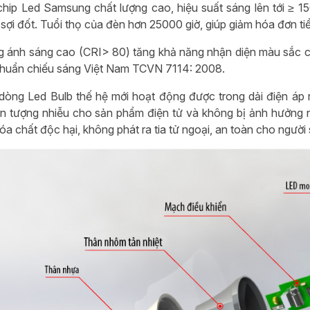
hip Led Samsung chất lượng cao, hiệu suất sáng lên tới ≥ 15
ợi đốt. Tuổi thọ của đèn hơn 25000 giờ, giúp giảm hóa đơn tiền
g ánh sáng cao (CRI> 80) tăng khả năng nhận diện màu sắc củ
chuẩn chiếu sáng Việt Nam TCVN 7114: 2008.
 dòng Led Bulb thế hệ mới hoạt động được trong dải điện áp 
ện tượng nhiễu cho sản phẩm điện tử và không bị ảnh hưởng n
a chất độc hại, không phát ra tia tử ngoại, an toàn cho người 