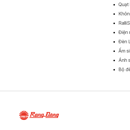
Quạt 
Không
Ralli
Điện 
Đèn L
Ấm si
Ánh s
Bộ đè