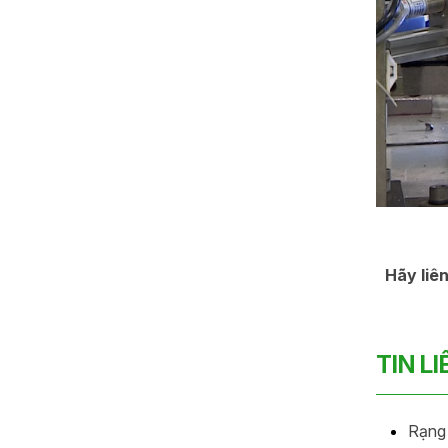
Hãy liê
TIN L
Rạng 