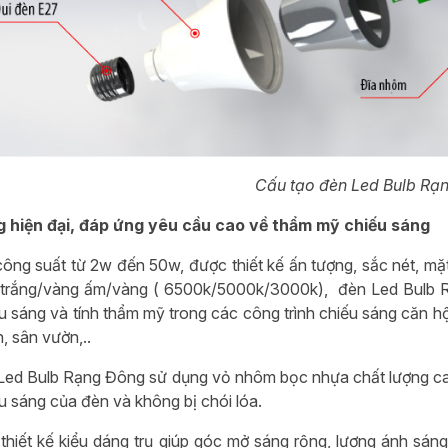
Cấu tạo đèn Led Bulb Rạ
g hiện đại, đáp ứng yêu cầu cao về thẩm mỹ chiếu sáng
ông suất từ 2w đến 50w, được thiết kế ấn tượng, sắc nét, mặt
 trắng/vàng ấm/vàng ( 6500k/5000k/3000k), đèn Led Bulb 
u sáng và tính thẩm mỹ trong các công trình chiếu sáng căn hộ
, sân vườn,..
 Led Bulb Rạng Đông sử dụng vỏ nhôm bọc nhựa chất lượng cao
u sáng của đèn và không bị chói lóa.
thiết kế kiểu dáng trụ giúp góc mở sáng rộng, lượng ánh sáng 