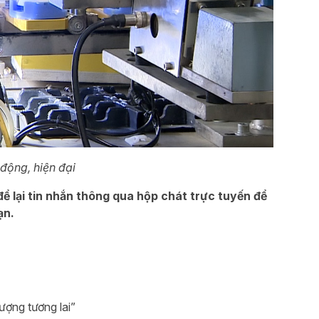
động, hiện đại
ể lại tin nhắn thông qua hộp chát trực tuyến để
ạn.
ượng tương lai”