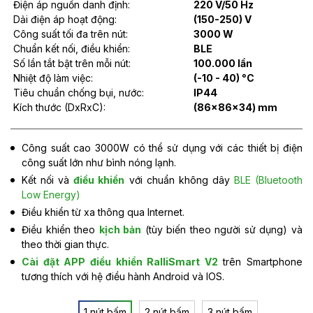
Điện áp nguồn danh định:
220 V/50 Hz
Dải điện áp hoạt động:
(150-250) V
Công suất tối đa trên nút:
3000 W
Chuẩn kết nối, điều khiển:
BLE
Số lần tắt bật trên mỗi nút:
100.000 lần
Nhiệt độ làm việc:
(-10 - 40) °C
Tiêu chuẩn chống bụi, nước:
IP44
Kích thước (DxRxC):
(86x86x34) mm
Công suất cao 3000W có thể sử dụng với các thiết bị điện
công suất lớn như bình nóng lạnh.
Kết nối và
điều khiển
với chuẩn không dây
BLE (Bluetooth
Low Energy)
Điều khiển từ xa thông qua Internet.
Điều khiển theo
kịch bản
(tùy biến theo người sử dụng) và
theo thời gian thực.
Cài đặt APP điều khiển RalliSmart V2
trên Smartphone
tương thích với hệ điều hành Android và IOS.
1 nút bấm
2 nút bấm
3 nút bấm