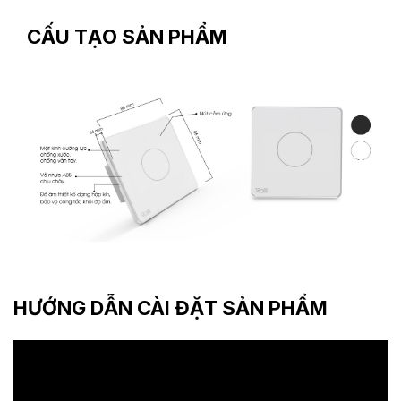
CẤU TẠO SẢN PHẨM
HƯỚNG DẪN CÀI ĐẶT SẢN PHẨM