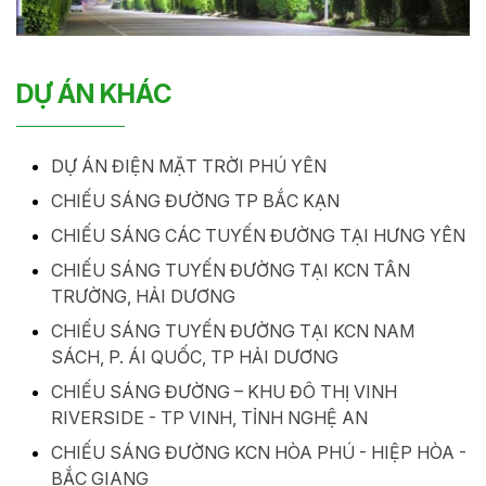
DỰ ÁN KHÁC
DỰ ÁN ĐIỆN MẶT TRỜI PHÚ YÊN
CHIẾU SÁNG ĐƯỜNG TP BẮC KẠN
CHIẾU SÁNG CÁC TUYẾN ĐƯỜNG TẠI HƯNG YÊN
CHIẾU SÁNG TUYẾN ĐƯỜNG TẠI KCN TÂN
TRƯỜNG, HẢI DƯƠNG
CHIẾU SÁNG TUYẾN ĐƯỜNG TẠI KCN NAM
SÁCH, P. ÁI QUỐC, TP HẢI DƯƠNG
CHIẾU SÁNG ĐƯỜNG – KHU ĐÔ THỊ VINH
RIVERSIDE - TP VINH, TỈNH NGHỆ AN
CHIẾU SÁNG ĐƯỜNG KCN HÒA PHÚ - HIỆP HÒA -
BẮC GIANG