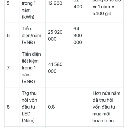
5
trong 1
12 960
400
=> 1 năm =
năm
5400 giờ
(kWh)
Tiền
64
25 920
6
điện/năm
800
000
(VNĐ)
000
Tiền điện
tiết kiệm
41 580
7
trong 1
000
năm
(VNĐ)
T/g thu
Hơn nửa năm
hồi vốn
đã thu hồi
8
đầu tư
0.8
vốn đầu tư
LED
mua mới
(Năm)
hoàn toàn