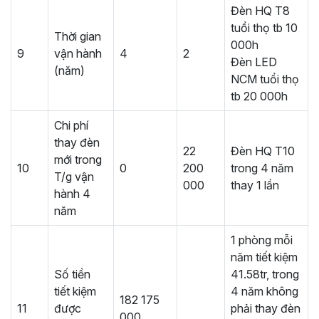
Đèn HQ T8
tuổi thọ tb 10
Thời gian
000h
9
vận hành
4
2
Đèn LED
(năm)
NCM tuổi thọ
tb 20 000h
Chi phí
thay đèn
22
Đèn HQ T10
mới trong
10
0
200
trong 4 năm
T/g vận
000
thay 1 lần
hành 4
năm
1 phòng mỗi
năm tiết kiệm
Số tiền
41.58tr, trong
tiết kiệm
4 năm không
182 175
11
được
phải thay đèn
000