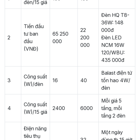
đèn/15 giá
Đèn HQ T8-
36W: 148
Tiền đầu
22
000đ
tư ban
65 250
2
200
Đèn LED
đầu
000
000
NCM 16W
(VNĐ)
120/WBU:
435 000đ
Balast điện tử
Công suất
3
16
40
tổn hao 4W/
(W)/đèn
đèn
Mỗi giá 5
Công suất
4
2400
6000
tầng, mỗi
(W)/15 giá
tầng 2 đèn
Điện năng
Một ngày
tiêu thụ
32
dùng tb 15 giờ