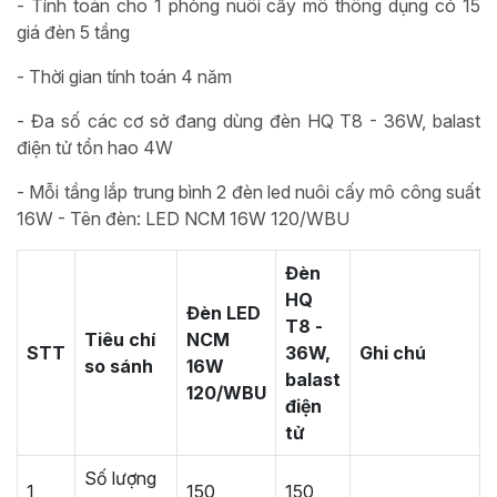
- Tính toán cho 1 phòng nuôi cấy mô thông dụng có 15
giá đèn 5 tầng
- Thời gian tính toán 4 năm
- Đa số các cơ sở đang dùng đèn HQ T8 - 36W, balast
điện tử tổn hao 4W
- Mỗi tầng lắp trung bình 2 đèn led nuôi cấy mô công suất
16W - Tên đèn: LED NCM 16W 120/WBU
Đèn
HQ
Đèn LED
T8 -
Tiêu chí
NCM
STT
36W,
Ghi chú
so sánh
16W
balast
120/WBU
điện
tử
Số lượng
1
150
150