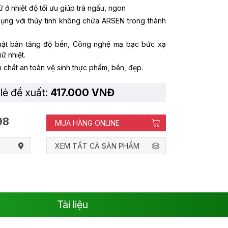
 ở nhiệt độ tối ưu giúp trà ngấu, ngon
dụng với thủy tinh không chứa ARSEN trong thành
hật bản tăng độ bền, Công nghệ mạ bạc bức xạ
iữ nhiệt.
hất an toàn vệ sinh thực phẩm, bền, đẹp.
lẻ đề xuất:
417.000 VNĐ
98
MUA HÀNG ONLINE
XEM TẤT CẢ SẢN PHẨM
Tài liệu