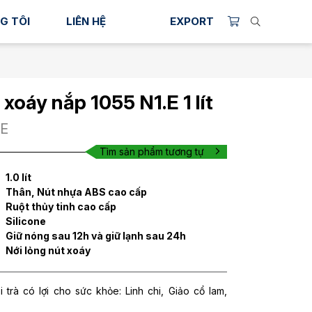
G TÔI
LIÊN HỆ
EXPORT
 xoáy nắp 1055 N1.E 1 lít
.E
Tìm sản phẩm tương tự
1.0 lít
Thân, Nút nhựa ABS cao cấp
Ruột thủy tinh cao cấp
Silicone
Giữ nóng sau 12h và giữ lạnh sau 24h
Nới lỏng nút xoáy
 trà có lợi cho sức khỏe: Linh chi, Giảo cổ lam,