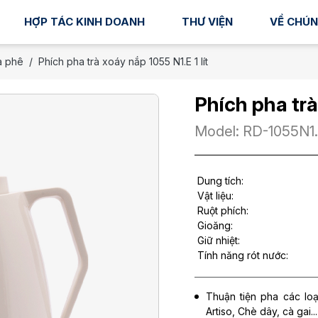
HỢP TÁC KINH DOANH
THƯ VIỆN
VỀ CHÚN
à phê
Phích pha trà xoáy nắp 1055 N1.E 1 lít
Phích pha trà
Model: RD-1055N1
Dung tích:
Vật liệu:
Ruột phích:
Gioăng:
Giữ nhiệt:
Tính năng rót nước:
Thuận tiện pha các loại
Artiso, Chè dây, cà gai...