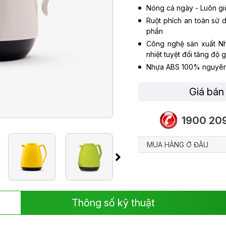
Nóng cả ngày - Luôn giữ
Ruột phích an toàn sử 
phần
Công nghệ sản xuất N
nhiệt tuyệt đối tăng độ g
Nhựa ABS 100% nguyên c
Giá bán 
1900 20
MUA HÀNG Ở ĐÂU
Thông số kỹ thuật