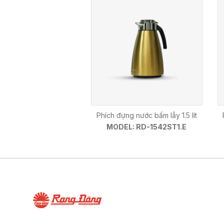
Phích đựng nước bấm lẫy 1.5 lít
MODEL: RD-1542ST1.E