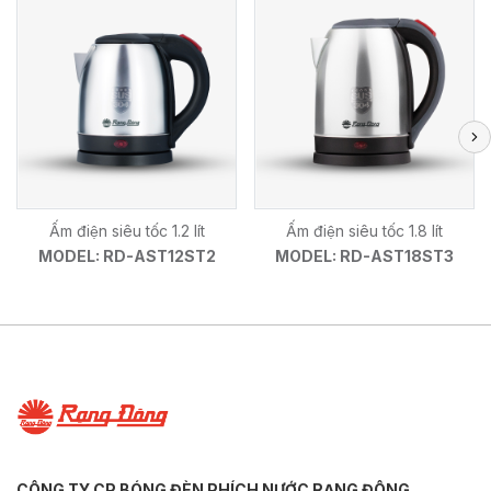
Ấm điện siêu tốc 1.2 lít
Ấm điện siêu tốc 1.8 lít
MODEL: RD-AST12ST2
MODEL: RD-AST18ST3
CÔNG TY CP BÓNG ĐÈN PHÍCH NƯỚC RẠNG ĐÔNG