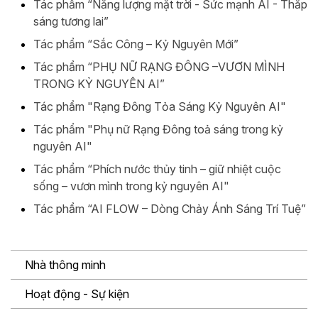
Tác phẩm “Năng lượng mặt trời - Sức mạnh AI - Thắp
sáng tương lai”
Tác phẩm “Sắc Công – Kỷ Nguyên Mới”
Tác phẩm “PHỤ NỮ RẠNG ĐÔNG –VƯƠN MÌNH
TRONG KỶ NGUYÊN AI”
Tác phẩm "Rạng Đông Tỏa Sáng Kỷ Nguyên AI"
Tác phẩm "Phụ nữ Rạng Đông toả sáng trong kỷ
nguyên AI"
Tác phẩm “Phích nước thủy tinh – giữ nhiệt cuộc
sống – vươn mình trong kỷ nguyên AI"
Tác phẩm “AI FLOW – Dòng Chảy Ánh Sáng Trí Tuệ”
Nhà thông minh
Hoạt động - Sự kiện