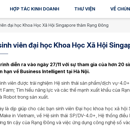
HỢP TÁC KINH DOANH
THƯ VIỆN
VỀ CHÚN
viên đại học Khoa Học Xã Hội Singapore thăm Rạng Đông
inh viên đại học Khoa Học Xã Hội Sing
rình diễn ra vào ngày 27/11 với sự tham gia của hơn 20 
n hạn về Business Intelligent tại Hà Nội.
inh viên được trải nghiệm Hệ sinh thái sản phẩm/dịch vụ-4.0
rt Farm; Tìm hiểu năng lực và các thế mạnh xuất khẩu của Rạ
à Robot trong sản xuất.
ày là dịp giúp cho các bạn sinh viên Đại học khoa học xã hội
 Make in Vietnam, về Hệ sinh thái SP/DV-4.0+, Hệ thống điều
ượng tin cậy của Rạng Đông và việc ứng dụng công nghệ số và