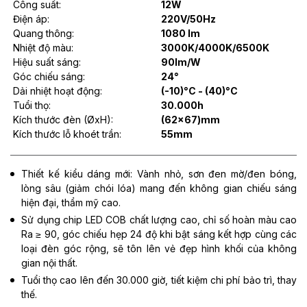
Công suất:
12W
Điện áp:
220V/50Hz
Quang thông:
1080 lm
Nhiệt độ màu:
3000K/4000K/6500K
Hiệu suất sáng:
90lm/W
Góc chiếu sáng:
24°
Dải nhiệt hoạt động:
(-10)°C - (40)°C
Tuổi thọ:
30.000h
Kích thước đèn (ØxH):
(62x67)mm
Kích thước lỗ khoét trần:
55mm
Thiết kế kiểu dáng mới: Vành nhỏ, sơn đen mờ/đen bóng,
lòng sâu (giảm chói lóa) mang đến không gian chiếu sáng
hiện đại, thẩm mỹ cao.
Sử dụng chip LED COB chất lượng cao, chỉ số hoàn màu cao
Ra ≥ 90, góc chiếu hẹp 24 độ khi bật sáng kết hợp cùng các
loại đèn góc rộng, sẽ tôn lên vẻ đẹp hình khối của không
gian nội thất.
Tuổi thọ cao lên đến 30.000 giờ, tiết kiệm chi phí bảo trì, thay
thế.