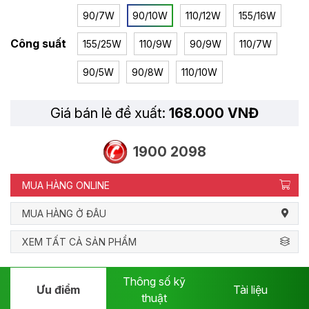
90/7W
90/10W
110/12W
155/16W
Công suất
155/25W
110/9W
90/9W
110/7W
90/5W
90/8W
110/10W
Giá bán lẻ đề xuất:
168.000 VNĐ
1900 2098
MUA HÀNG ONLINE
MUA HÀNG Ở ĐÂU
XEM TẤT CẢ SẢN PHẨM
Thông số kỹ
Ưu điểm
Tài liệu
thuật