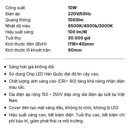
Công suất:
10W
Điện áp:
220V/50Hz
Quang thông:
1000lm
Nhiệt độ màu:
6500K/4000k/3000K
Hiệu suất sáng:
100 lm/W
Tuổi thọ:
30.000 giờ
Kích thước đèn (ØxH):
(118x40)mm
Kích thước lỗ khoét trần:
90mm
Sáng hơn giá không đổi.
Sử dụng Chip LED Hàn Quốc đạt độ tin cậy cao.
Chất lượng ánh sáng cao (CRI> 80) tăng khả năng nhận diện
màu sắc.
Dải điện áp rộng 150 – 250V đáp ứng dải điện áp lưới tại Việt
Nam.
Cover đèn tạo mặt sáng đều, không bị chói, không lộ LED.
Hiệu suất sáng cao, tiết kiệm điện. Tuổi thọ cao, tiết kiệm chi
phí bảo trì, giảm phát thải ra môi trường.