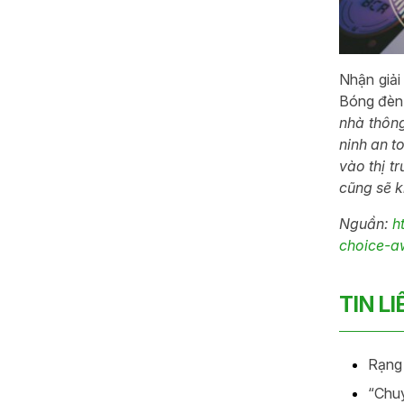
Nhận giải
Bóng đèn 
nhà thông
ninh an t
vào thị t
cũng sẽ k
Nguần:
h
choice-a
TIN L
Rạng 
“Chuy