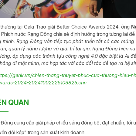
 thưởng tại Gala Trao giải Better Choice Awards 2024, ông
N
Phích nước Rạng Đông chia sẻ định hướng trong tương lai để 
 minh, Rạng Đông vẫn tiếp tục phát triển tất cả các mảng b
oàn, quản lý năng lượng và giải trí tại gia. Rạng Đông hiệ
rường, áp dụng các thành tựu công nghệ 4.0 đặc biệt là AI đ
hông đi một mình, mà hợp tác với các đối tác để tạo ra hệ si
ttps://genk.vn/chien-thang-thuyet-phuc-cua-thuong-hieu-nh
wards-2024-20241002225109825.chn
IÊN QUAN
Đông cung cấp giải pháp chiếu sáng đồng bộ, đạt chuẩn, tối ư
ển đổi kép” trong sản xuất kinh doanh