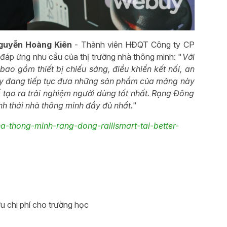
guyễn Hoàng Kiên
- Thành viên HĐQT Công ty CP
đáp ứng nhu cầu của thị trường nhà thông minh: "
Với
ao gồm thiết bị chiếu sáng, điều khiển kết nối, an
n nay đang tiếp tục đưa những sản phẩm của mảng này
ể tạo ra trải nghiệm người dùng tốt nhất. Rạng Đông
nh thái nhà thông minh đầy đủ nhất.
"
a-thong-minh-rang-dong-rallismart-tai-better-
u chi phí cho trường học