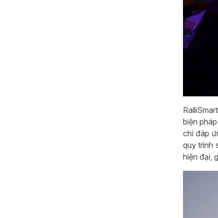
RalliSmar
biện pháp
chỉ đáp ứ
quy trình
hiện đại,