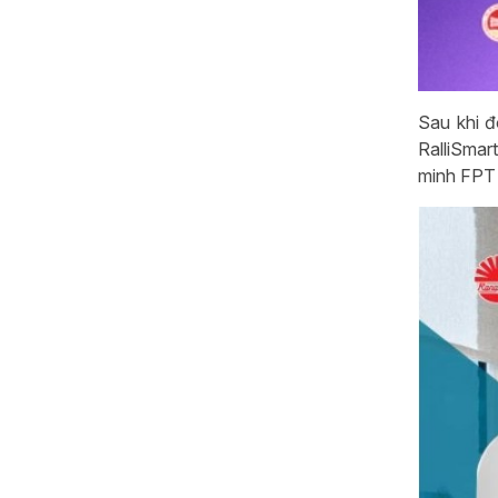
Sau khi đ
RalliSmar
minh FPT