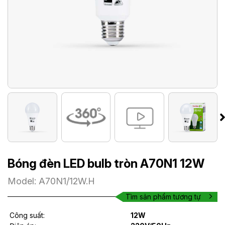
Bóng đèn LED bulb tròn A70N1 12W
Model: A70N1/12W.H
Tìm sản phẩm tương tự
Công suất:
12W