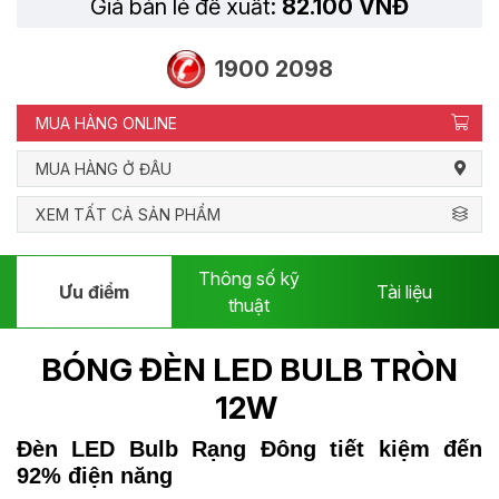
Giá bán lẻ đề xuất:
82.100 VNĐ
1900 2098
MUA HÀNG ONLINE
MUA HÀNG Ở ĐÂU
XEM TẤT CẢ SẢN PHẨM
Thông số kỹ
Ưu điểm
Tài liệu
thuật
BÓNG ĐÈN LED BULB TRÒN
12W
Đèn LED Bulb Rạng Đông
tiết kiệm đến
92% điện năng