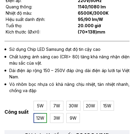
Điện áp:
220V/50Hz
Quang thông:
1140/1080 lm
Nhiệt độ màu:
6500K/3000K
Hiệu suất danh định:
95/90 lm/W
Tuổi thọ:
20.000 giờ
Kích thước (ØxH):
(70x138)mm
Sử dụng Chip LED Samsung đạt độ tin cậy cao
Chất lượng ánh sáng cao (CRI> 80) tăng khả năng nhận diện
màu sắc của vật.
Dải điện áp rộng 150 – 250V đáp ứng dải điện áp lưới tại Việt
Nam.
Vỏ nhôm bọc nhựa có khả năng chịu nhiệt, tản nhiệt nhanh,
chống va đập
5W
7W
30W
20W
15W
Công suất
12W
3W
9W