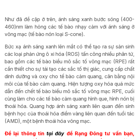
Như đã đề cập ở trên, ánh sáng xanh bước sóng (400-
460)nm làm hỏng các tế bào nhạy cảm với ánh sáng ở
võng mạc (tế bào nón loại S-cone).
Bức xạ ánh sáng xanh lên mắt có thể tạo ra sự sản sinh
các loại phản ứng ô xi hóa (ROS) tấn công nhiều phân tử,
bao gồm các tế bào biểu mô sắc tố võng mạc (RPE) rất
cần thiết cho sự tái tạo các sắc tố thị giác, cung cấp chất
dinh dưỡng và oxy cho tế bào cảm quang, cân bằng nội
môi của tế bào cảm quang. Hiện tượng oxy hóa quá mức
dẫn đến chết tế bào biểu mô sắc tố võng mạc RPE, cuối
cùng làm cho các tế bào cảm quang hình que, hình nón bị
thoái hóa. Quang hợp ánh sáng xanh liên quan đến sinh
bệnh học của thoái hóa điểm vàng liên quan đến tuổi tác
(AMD), một bệnh thoái hóa võng mạc.
Để lại thông tin
tại đây
để Rạng Đông tư vấn bạn,