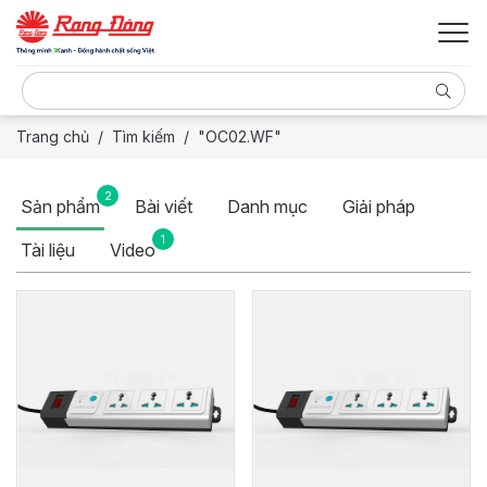
Trang chủ
Tìm kiếm
"OC02.WF"
2
Sản phẩm
Bài viết
Danh mục
Giải pháp
1
Tài liệu
Video