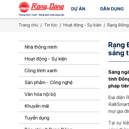
DỰ ÁN
DÂN DỤNG
Trang chủ
Tin tức
Hoạt động - Sự kiện
Rạng Đông 
Rạng Đ
Nhà thông minh
sáng 
Hoạt động - Sự kiện
Công trình xanh
Sáng ngà
tỉnh Đồn
Sản phẩm - Công nghệ
pháp tiê
Văn hóa nội bộ
Đại diện 
RalliSmar
Khuyến mãi
mọi gia đì
Tuyển dụng
Tại sự ki