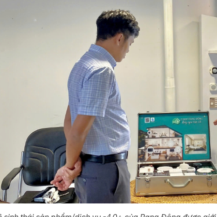
 sinh thái sản phẩm/dịch vụ -4.0+ của Rạng Đông được giới 