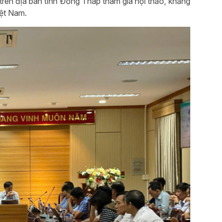
rên địa bàn tỉnh Đồng Tháp tham gia hội thảo, khẳng
iệt Nam.