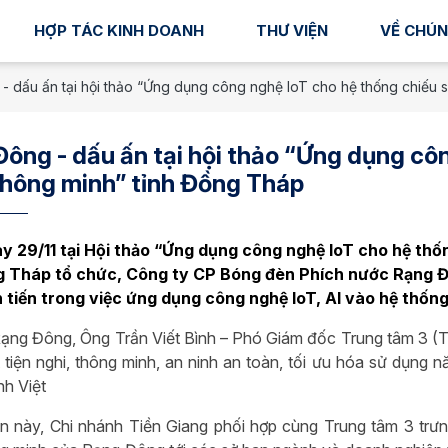
HỢP TÁC KINH DOANH
THƯ VIỆN
VỀ CHÚN
- dấu ấn tại hội thảo “Ứng dụng công nghệ IoT cho hệ thống chiếu 
ông - dấu ấn tại hội thảo “Ứng dụng cô
thông minh” tỉnh Đồng Tháp
y 29/11 tại Hội thảo “Ứng dụng công nghệ IoT cho hệ th
g Tháp tổ chức, Công ty CP Bóng đèn Phích nước Rạng Đôn
n tiến trong việc ứng dụng công nghệ IoT, AI vào hệ thốn
Rạng Đông, Ông Trần Viết Bình – Phó Giám đốc Trung tâm 3 (TP
t tiện nghi, thông minh, an ninh an toàn, tối ưu hóa sử dụng
nh Việt
ện này, Chi nhánh Tiền Giang phối hợp cùng Trung tâm 3 trưn