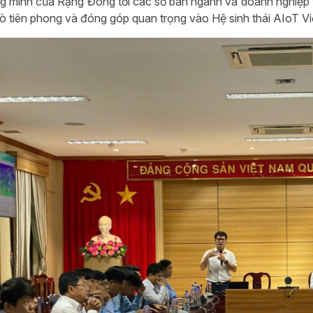
g minh của Rạng Đông tới các sở ban ngành và doanh nghiệp t
trò tiên phong và đóng góp quan trọng vào Hệ sinh thái AIoT V