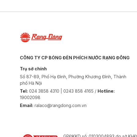
CÔNG TY CP BÓNG ĐÈN PHÍCH NƯỚC RẠNG ĐÔNG
Trụ sở chính
Số 87-89, Phố Hạ Đình, Phường Khương Đình, Thành
phố Hà Nội
Tel:
024 3858 4310 | 0243 858 4165 /
Hotline:
19002098
Email:
ralaco@rangdong.com.vn
GPĐKKD số: 0103004893 do sở KHĐ