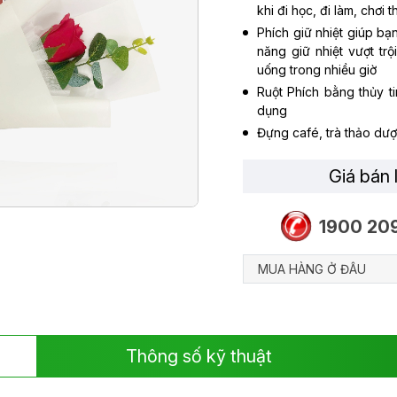
khi đi học, đi làm, chơi 
Phích giữ nhiệt giúp bạ
năng giữ nhiệt vượt tr
uống trong nhiều giờ
Ruột Phích bằng thủy t
dụng
Đựng café, trà thảo dư
Giá bán 
1900 20
MUA HÀNG Ở ĐÂU
Thông số kỹ thuật