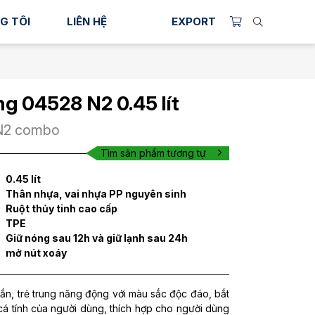
G TÔI
LIÊN HỆ
EXPORT
ng 04528 N2 0.45 lít
N2 combo
Tìm sản phẩm tương tự
0.45 lít
Thân nhựa, vai nhựa PP nguyên sinh
Ruột thủy tinh cao cấp
TPE
Giữ nóng sau 12h và giữ lạnh sau 24h
mở nút xoáy
xắn, trẻ trung năng động với màu sắc độc đáo, bắt
cá tính của người dùng, thích hợp cho người dùng