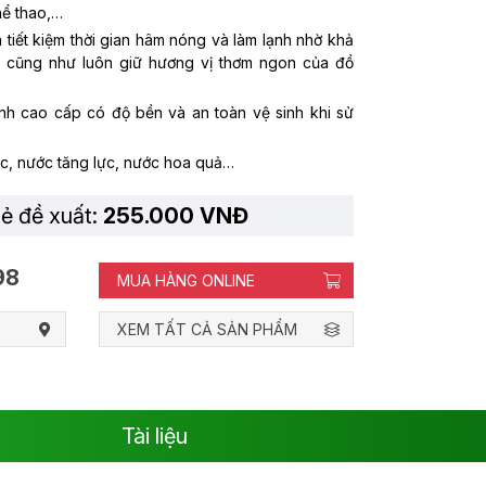
thể thao,…
n tiết kiệm thời gian hâm nóng và làm lạnh nhờ khả
ội cũng như luôn giữ hương vị thơm ngon của đồ
inh cao cấp có độ bền và an toàn vệ sinh khi sử
ợc, nước tăng lực, nước hoa quả…
lẻ đề xuất:
255.000 VNĐ
98
MUA HÀNG ONLINE
XEM TẤT CẢ SẢN PHẨM
Tài liệu