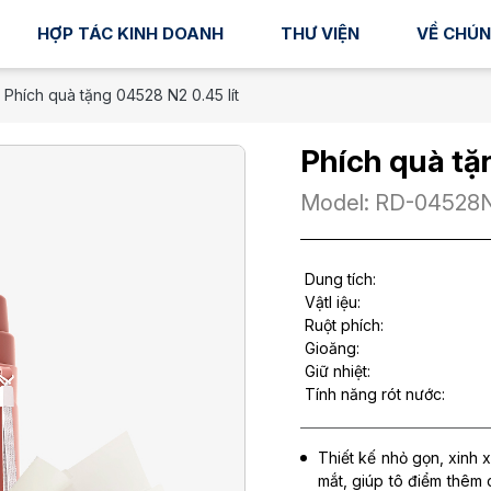
HỢP TÁC KINH DOANH
THƯ VIỆN
VỀ CHÚN
Phích quà tặng 04528 N2 0.45 lít
Phích quà tặ
Model: RD-04528
Dung tích:
Vậtl iệu:
Ruột phích:
Gioăng:
Giữ nhiệt:
Tính năng rót nước:
Thiết kế nhỏ gọn, xinh 
mắt, giúp tô điểm thêm 