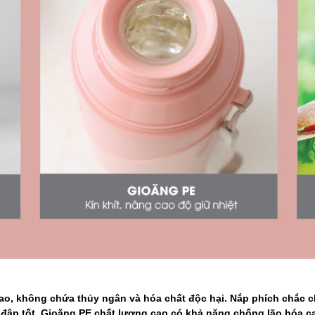
ao, không chứa thủy ngân và hóa chất độc hại. Nắp phích chắc ch
ập tốt, Gioăng PE chất lượng cao có khả năng chống lão hóa ca