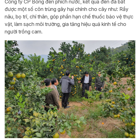
Công ty CP Bóng đèn phích nước, kết quả đèn đã bắt
được một số côn trùng gây hại chính cho cây như: Rầy
nâu, bọ trĩ, chí thân, góp phần hạn chế thuốc bảo vệ thực
vật, làm sạch môi trường, gia tăng hiệu quả kinh tế cho
người trồng cam.