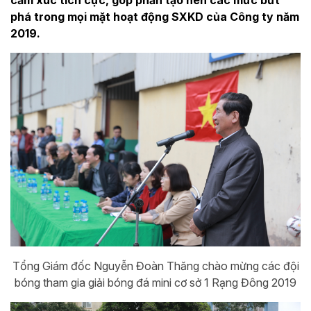
cảm xúc tích cực, góp phần tạo nên các mức bứt
phá trong mọi mặt hoạt động SXKD của Công ty năm
2019.
Tổng Giám đốc Nguyễn Đoàn Thăng chào mừng các đội
bóng tham gia giải bóng đá mini cơ sở 1 Rạng Đông 2019