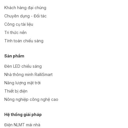
Khách hàng đại chúng
Chuyên dụng - Đối tác
Công cụ tài liệu
Tri thức nền
Tính toán chiếu sáng
Sản phẩm
Đèn LED chiếu sáng
Nhà thông minh RalliSmart
Năng lượng mặt trời
Thiết bị điện
Nông nghiệp công nghệ cao
Hệ thống giải pháp
Điện NLMT mái nhà