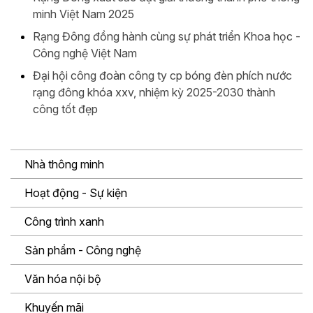
minh Việt Nam 2025
Rạng Đông đồng hành cùng sự phát triển Khoa học -
Công nghệ Việt Nam
Đại hội công đoàn công ty cp bóng đèn phích nước
rạng đông khóa xxv, nhiệm kỳ 2025-2030 thành
công tốt đẹp
Nhà thông minh
Hoạt động - Sự kiện
Công trình xanh
Sản phẩm - Công nghệ
Văn hóa nội bộ
Khuyến mãi