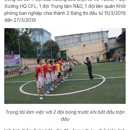
Xưởng HQ CFL, 1 đội Trung tâm R&D, 1 đội liên quân Khối
phòng ban nghiệp chia thành 2 Bảng thi đấu từ 15/3/2019
đến 27/3/2019
Trọng tài làm việc với 2 đội bóng trước khi bắt đầu trận
đấu