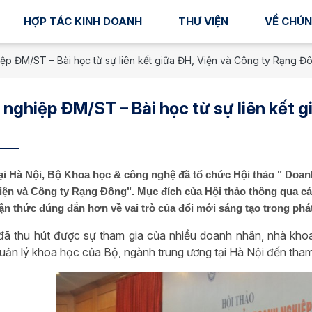
HỢP TÁC KINH DOANH
THƯ VIỆN
VỀ CHÚN
ệp ĐM/ST – Bài học từ sự liên kết giữa ĐH, Viện và Công ty Rạng Đ
nghiệp ĐM/ST – Bài học từ sự liên kết 
ại Hà Nội, Bộ Khoa học & công nghệ đã tổ chức Hội thảo " Doanh
Viện và Công ty Rạng Đông". Mục đích của Hội thảo thông qua c
n thức đúng đắn hơn về vai trò của đổi mới sáng tạo trong phát
đã thu hút được sự tham gia của nhiều doanh nhân, nhà khoa
uản lý khoa học của Bộ, ngành trung ương tại Hà Nội đến tham