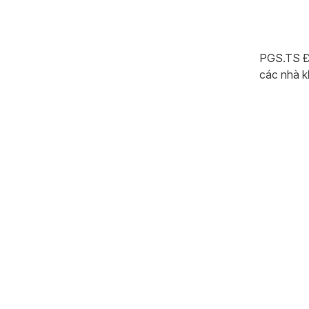
PGS.TS Đ
các nhà k