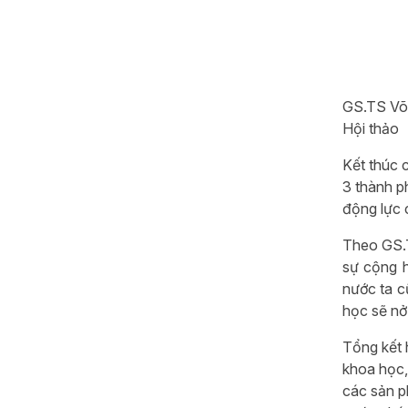
GS.TS Võ 
Hội thảo
Kết thúc 
3 thành p
động lực c
Theo GS.T
sự cộng h
nước ta c
học sẽ nở 
Tổng kết 
khoa học,
các sản p