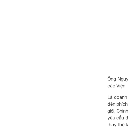
Ông Nguyễ
các Viện,
Là doanh 
đèn phích
giới, Chín
yêu cầu đ
thay thế 