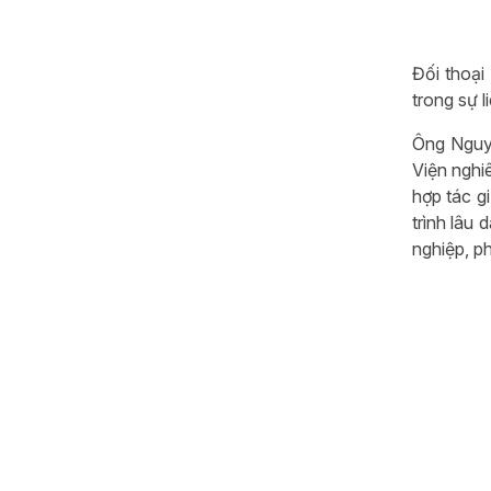
Đối thoạ
trong sự 
Ông Nguyễ
Viện nghi
hợp tác g
trình lâu
nghiệp, ph