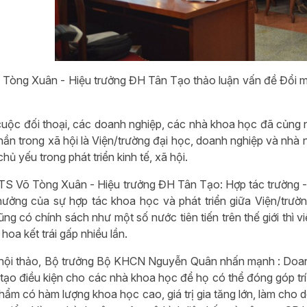
Tòng Xuân - Hiệu trưởng ĐH Tân Tạo thảo luận vấn đề Đổi mớ
cuộc đối thoại, các doanh nghiệp, các nhà khoa học đã củng n
hần trong xã hội là Viện/trường đại học, doanh nghiệp và nhà 
hủ yếu trong phát triển kinh tế, xã hội.
S Võ Tòng Xuân - Hiệu trưởng ĐH Tân Tạo: Hợp tác trường 
ưởng của sự hợp tác khoa học và phát triển giữa Viện/trư
ũng có chính sách như một số nước tiên tiến trên thế giới thì
hoa kết trái gấp nhiều lần.
hội thảo, Bộ trưởng Bộ KHCN Nguyễn Quân nhấn mạnh : Doanh
tạo điều kiện cho các nhà khoa học để họ có thể đóng góp trí
hẩm có hàm lượng khoa học cao, giá trị gia tăng lớn, làm cho d