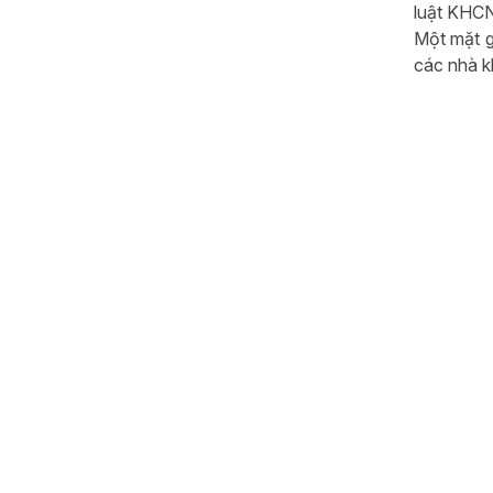
luật KHCN
Một mặt g
các nhà k