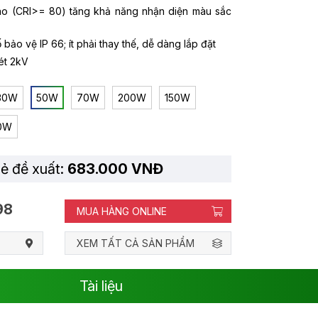
ao (CRI>= 80) tăng khả năng nhận diện màu sắc
 bảo vệ IP 66; ít phải thay thế, dễ dàng lắp đặt
ét 2kV
30W
50W
70W
200W
150W
0W
lẻ đề xuất:
683.000 VNĐ
98
MUA HÀNG ONLINE
XEM TẤT CẢ SẢN PHẨM
Tài liệu