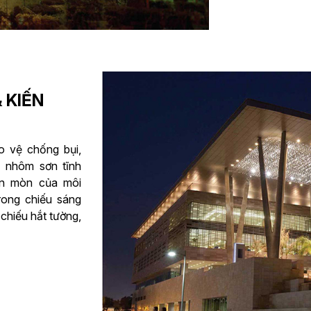
 KIẾN
o vệ chống bụi,
 nhôm sơn tĩnh
 ăn mòn của môi
rong chiếu sáng
chiếu hắt tường,