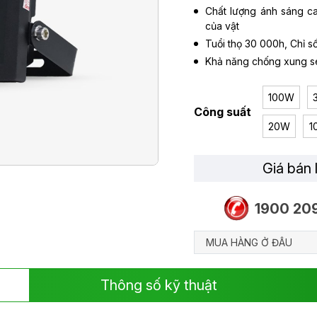
Chất lượng ánh sáng c
của vật
Tuổi thọ 30 000h, Chỉ số
Khả năng chống xung s
100W
Công suất
20W
1
Giá bán 
1900 20
MUA HÀNG Ở ĐÂU
Thông số kỹ thuật