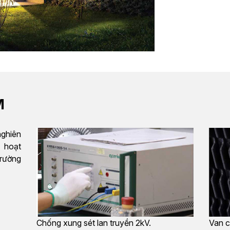
M
ghiên
o hoạt
trường
Chống xung sét lan truyền 2kV.
Van c