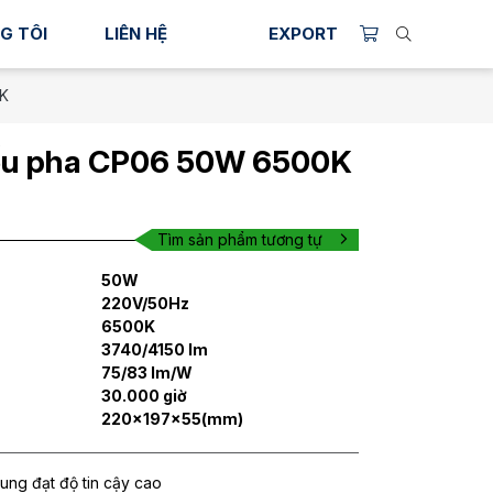
G TÔI
LIÊN HỆ
EXPORT
K
ếu pha CP06 50W 6500K
Tìm sản phẩm tương tự
50W
220V/50Hz
6500K
3740/4150 lm
75/83 lm/W
30.000 giờ
220x197x55(mm)
ng đạt độ tin cậy cao