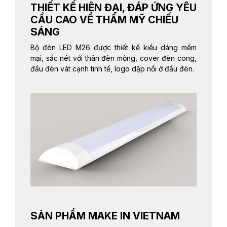
THIẾT KẾ HIỆN ĐẠI, ĐÁP ỨNG YÊU
CẦU CAO VỀ THẨM MỸ CHIẾU
SÁNG
Bộ đèn LED M26 được thiết kế kiểu dáng mềm
mại, sắc nét với thân đèn mỏng, cover đèn cong,
đầu đèn vát cạnh tinh tế, logo dập nổi ở đầu đèn.
SẢN PHẨM MAKE IN VIETNAM