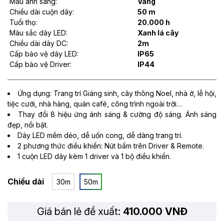
Màu ánh sáng:
Vàng
Chiều dài cuộn dây:
50 m
Tuổi thọ:
20.000 h
Màu sắc dây LED:
Xanh lá cây
Chiều dài dây DC:
2m
Cấp bảo vệ dây LED:
IP65
Cấp bảo vệ Driver:
IP44
Ứng dụng: Trang trí Giáng sinh, cây thông Noel, nhà ở, lễ hội,
tiệc cưới, nhà hàng, quán café, công trình ngoài trời…
Thay đổi 8 hiệu ứng ánh sáng & cường độ sáng. Ánh sáng
đẹp, nổi bật.
Dây LED mềm dẻo, dễ uốn cong, dễ dàng trang trí.
2 phương thức điều khiển: Nút bấm trên Driver & Remote.
1 cuộn LED dây kèm 1 driver và 1 bộ điều khiển.
Chiều dài
30m
50m
Giá bán lẻ đề xuất:
410.000 VNĐ