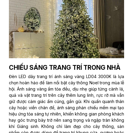
CHIẾU SÁNG TRANG TRÍ TRONG NHÀ
Đèn LED dây trang trí ánh sáng vàng LD04 3000K là lựa
chọn hoàn hảo để làm nổi bật cây thông Noel trong mùa lễ
hội. Ánh sáng vàng ấm tỏa đều, dịu nhẹ giúp từng cành lá,
quả và vật trang trí trên cây thêm lung linh, rực rỡ mà vẫn
giữ được cảm giác ấm cúng, gần gũi. Khi quấn quanh thân
cây hoặc viền chân đế, ánh sáng phản chiếu mềm mại tạo
hiệu ứng tỏa sáng tự nhiên, khiến không gian phòng khách
hay góc trưng bày trở nên sang trọng và ngập tràn không
khí Giáng sinh. Không chỉ làm đẹp cho cây thông, sản
phẩm còn được dùng để trang trí khung cửa, gương hoặc