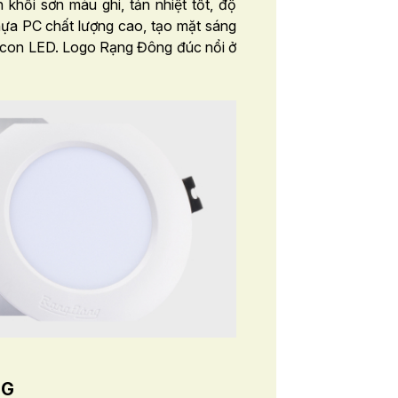
hối sơn màu ghi, tản nhiệt tốt, độ
ựa PC chất lượng cao, tạo mặt sáng
ộ con LED. Logo Rạng Đông đúc nổi ở
NG