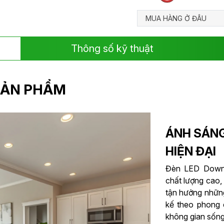
MUA HÀNG Ở ĐÂU
Thông số kỹ thuật
 SẢN PHẨM
ÁNH SÁNG
HIỆN ĐẠI
Đèn LED Downl
chất lượng cao,
tận hưởng những
kế theo phong c
không gian sống