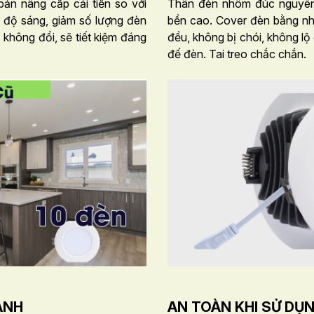
ản nâng cấp cải tiến so với
Thân đèn nhôm đúc nguyên k
 độ sáng, giảm số lượng đèn
bền cao. Cover đèn bằng nh
á không đổi, sẽ tiết kiệm đáng
đều, không bị chói, không l
đế đèn. Tai treo chắc chắn.
ANH
AN TOÀN KHI SỬ DỤ