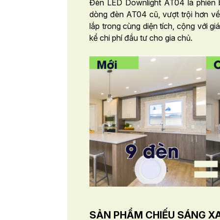
Đèn LED Downlight AT04 là phiên b
dòng đèn AT04 cũ, vượt trội hơn về
lắp trong cùng diện tích, cộng với gi
kể chi phí đầu tư cho gia chủ.
SẢN PHẨM CHIẾU SÁNG X