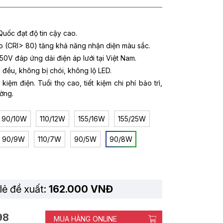
.
uốc đạt độ tin cậy cao.
o (CRI> 80) tăng khả năng nhận diện màu sắc.
50V đáp ứng dải điện áp lưới tại Việt Nam.
đều, không bị chói, không lộ LED.
 kiệm điện. Tuổi thọ cao, tiết kiệm chi phí bảo trì,
ường.
90/10W
110/12W
155/16W
155/25W
90/9W
110/7W
90/5W
90/8W
lẻ đề xuất:
162.000 VNĐ
98
MUA HÀNG ONLINE