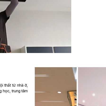
i thất từ nhà ở,
g học, trung tâm