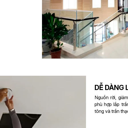
DỄ DÀNG 
Nguồn rời, giả
phù hợp lắp tr
tông và trần thạ