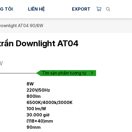
G TÔI
LIÊN HỆ
EXPORT
Downlight AT04 90/8W
trần Downlight AT04
W
Tìm sản phẩm tương tự
8W
220V/50Hz
800lm
6500K/4000k/3000K
100 lm/W
30.000 giờ
(118x40)mm
90mm