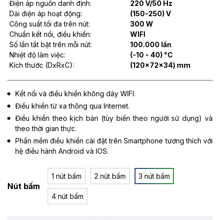
Điện áp nguồn danh định:
220 V/50 Hz
Dải điện áp hoạt động:
(150-250) V
Công suất tối đa trên nút:
300 W
Chuẩn kết nối, điều khiển:
WIFI
Số lần tắt bật trên mỗi nút:
100.000 lần
Nhiệt độ làm việc:
(-10 - 40) °C
Kích thước (DxRxC):
(120x72x34) mm
Kết nối và điều khiển không dây WIFI.
Điều khiển từ xa thông qua Internet.
Điều khiển theo kịch bản (tùy biến theo người sử dụng) và
theo thời gian thực.
Phần mềm điều khiển cài đặt trên Smartphone tương thích với
hệ điều hành Android và IOS.
1 nút bấm
2 nút bấm
3 nút bấm
Nút bấm
4 nút bấm