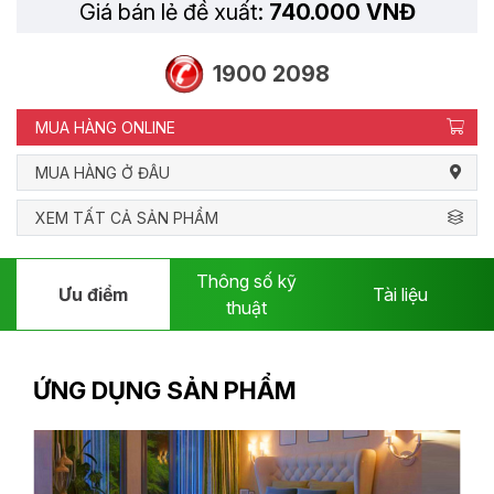
Giá bán lẻ đề xuất:
740.000 VNĐ
1900 2098
MUA HÀNG ONLINE
MUA HÀNG Ở ĐÂU
XEM TẤT CẢ SẢN PHẨM
Thông số kỹ
Ưu điểm
Tài liệu
thuật
ỨNG DỤNG SẢN PHẨM