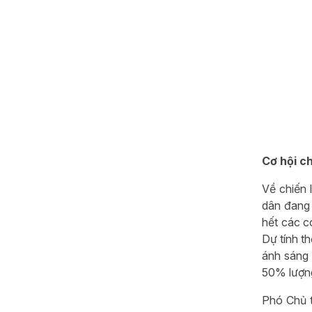
Cơ hội c
Về chiến 
dân đang 
hết các c
Dự tính t
ánh sáng 
50% lượng
Phó Chủ t