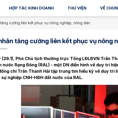
HỢP TÁC KINH DOANH
THƯ VIỆN
VỀ CHÚN
tăng cường liên kết phục vụ nông nghiệp, nông dân
hân tăng cường liên kết phục vụ nông 
 (29.1), Phó Chủ tịch thường trực Tổng LĐLĐVN Trần Tha
h nước Rạng Đông (RAL) - một DN điển hình về duy trì hiệ
đồng chí Trần Thanh Hải tập trung tìm hiểu kỹ về duy trì 
 sự nghiệp CNH-HĐH đất nước của RAL.