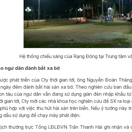
Hệ thống chiếu sáng của Rạng Đông tại Trung tâm v
ho ngư dân đánh bắt xa bờ
lược phát triển của Cty thời gian tới, ông Nguyễn Đoàn Thăng
ngày đêm đánh bắt hải sản xa bờ. Theo nghiên cứu ban đầu 
on tàu của ngư dân vẫn đang sử dụng giàn đèn nhập khẩu từ 
hời gian tới, Cty mời các nhà khoa học nghiên cứu để SX ra lo
phù hợp với việc thu hút hải sản trên biển. Nếu ý tưởng này t
 dầu sử dụng để chạy máy phát điện.
ịch thường trực Tổng LĐLĐVN Trần Thanh Hải ghi nhận và đ