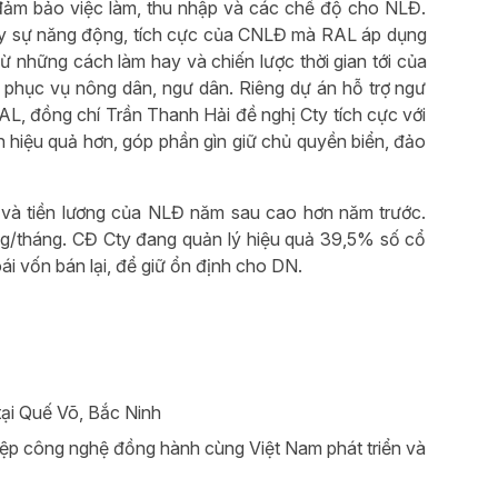
, đảm bảo việc làm, thu nhập và các chế độ cho NLĐ.
uy sự năng động, tích cực của CNLĐ mà RAL áp dụng
Từ những cách làm hay và chiến lược thời gian tới của
g phục vụ nông dân, ngư dân. Riêng dự án hỗ trợ ngư
AL, đồng chí Trần Thanh Hải đề nghị Cty tích cực với
 hiệu quả hơn, góp phần gìn giữ chủ quyền biển, đảo
h và tiền lương của NLĐ năm sau cao hơn năm trước.
ng/tháng. CĐ Cty đang quản lý hiệu quả 39,5% số cổ
i vốn bán lại, để giữ ổn định cho DN.
ại Quế Võ, Bắc Ninh
iệp công nghệ đồng hành cùng Việt Nam phát triển và