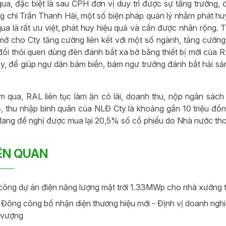
 qua, đặc biệt là sau CPH đơn vị duy trì được sự tăng trưởng
 chí Trần Thanh Hải, một số biện pháp quản lý nhằm phát h
 qua là rất ưu việt, phát huy hiệu quả và cần được nhân rộng. 
mở cho Cty tăng cường liên kết với một số ngành, tăng cườn
đổi thói quen dùng đèn đánh bắt xa bờ bằng thiết bị mới của R
y, để giúp ngư dân bám biển, bám ngư trường đánh bắt hải sản
 qua, RAL liên tục làm ăn có lãi, doanh thu, nộp ngân sác
 thu nhập bình quân của NLĐ Cty là khoảng gần 10 triệu đồ
đang đề nghị được mua lại 20,5% số cổ phiếu do Nhà nước thoá
IÊN QUAN
công dự án điện năng lượng mặt trời 1.33MWp cho nhà xưởng t
Đông công bố nhận diện thương hiệu mới - Định vị doanh ngh
 vượng