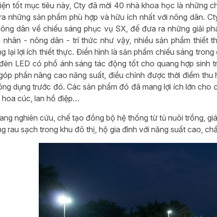
iện tốt mục tiêu này, Cty đã mời 40 nhà khoa học là những c
ra những sản phẩm phù hợp và hữu ích nhất với nông dân. Ct
ông dân về chiếu sáng phục vụ SX, để đưa ra những giải phá
 nhân - nông dân - trí thức như vậy, nhiều sản phẩm thiết 
g lại lợi ích thiết thực. Điển hình là sản phẩm chiếu sáng tro
là đèn LED có phổ ánh sáng tác động tốt cho quang hợp sinh
óp phần nâng cao năng suất, điều chỉnh được thời điểm thu h
thông dụng trước đó. Các sản phẩm đó đã mang lợi ích lớn cho c
 hoa cúc, lan hồ điệp…
ang nghiên cứu, chế tạo đồng bộ hệ thống từ tủ nuôi trồng, gi
g rau sạch trong khu đô thị, hộ gia đình với năng suất cao, ch