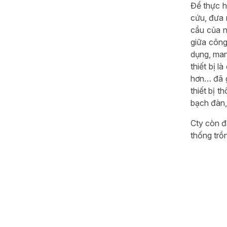
Để thực h
cứu, đưa 
cầu của n
giữa công
dụng, man
thiết bị 
hơn… đã g
thiết bị 
bạch đàn,
Cty còn đ
thống trồn