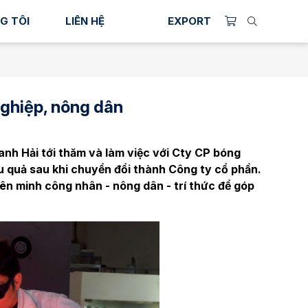
G TÔI
LIÊN HỆ
EXPORT
nghiệp, nông dân
nh Hải tới thăm và làm việc với Cty CP bóng
u quả sau khi chuyển đổi thành Công ty cổ phần.
liên minh công nhân - nông dân - trí thức để góp