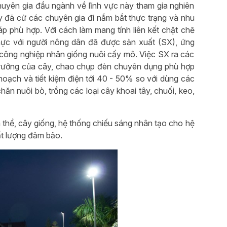
huyên gia đầu ngành về lĩnh vực này tham gia nghiên
y đã cử các chuyên gia đi nắm bắt thực trạng và nhu
p phù hợp. Với cách làm mang tính liên kết chặt chẽ
thực với người nông dân đã được sản xuất (SX), ứng
ng công nghiệp nhân giống nuôi cấy mô. Việc SX ra các
 trưởng của cây, chao chụp đèn chuyên dụng phù hợp
oạch và tiết kiệm điện tới 40 - 50% so với dùng các
hăn nuôi bò, trồng các loại cây khoai tây, chuối, keo,
á thể, cây giống, hệ thống chiếu sáng nhân tạo cho hệ
ất lượng đảm bảo.