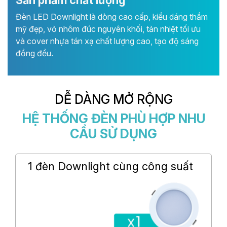
Đèn LED Downlight là dòng cao cấp, kiểu dáng thẩm
mỹ đẹp, vỏ nhôm đúc nguyên khối, tản nhiệt tối ưu
và cover nhựa tán xạ chất lượng cao, tạo độ sáng
đồng đều.
DỄ DÀNG MỞ RỘNG
HỆ THỐNG ĐÈN PHÙ HỢP NHU
CẦU SỬ DỤNG
1 đèn Downlight cùng công suất