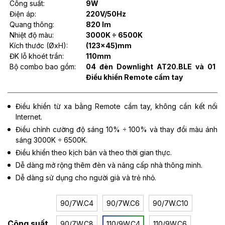
Công suất:
9W
Điện áp:
220V/50Hz
Quang thông:
820 lm
Nhiệt độ màu:
3000K ÷ 6500K
Kích thước (ØxH):
(123x45)mm
ĐK lỗ khoét trần:
110mm
Bộ combo bao gồm:
04 đèn Downlight AT20.BLE và 01
Điều khiển Remote cầm tay
Điều khiển từ xa bằng Remote cầm tay, không cần kết nối
Internet.
Điều chỉnh cường độ sáng 10% ÷ 100% và thay đổi màu ánh
sáng 3000K ÷ 6500K.
Điều khiển theo kịch bản và theo thời gian thực.
Dễ dàng mở rộng thêm đèn và nâng cấp nhà thông minh.
Dễ dàng sử dụng cho người già và trẻ nhỏ.
90/7W.C4
90/7W.C6
90/7W.C10
Công suất
90/7W.C8
110/9W.C4
110/9W.C6