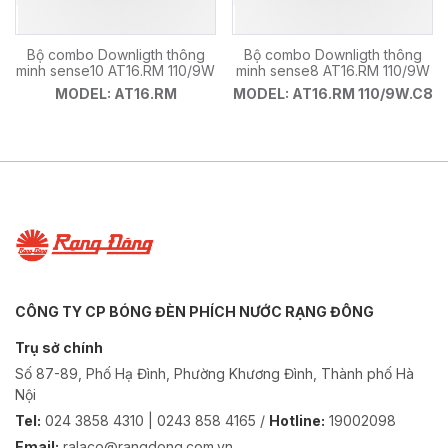
Bộ combo Downligth thông
Bộ combo Downligth thông
minh sense10 AT16.RM 110/9W
minh sense8 AT16.RM 110/9W
MODEL: AT16.RM
MODEL: AT16.RM 110/9W.C8
CÔNG TY CP BÓNG ĐÈN PHÍCH NƯỚC RẠNG ĐÔNG
Trụ sở chính
Số 87-89, Phố Hạ Đình, Phường Khương Đình, Thành phố Hà
Nội
Tel:
024 3858 4310 | 0243 858 4165 /
Hotline:
19002098
Email:
ralaco@rangdong.com.vn