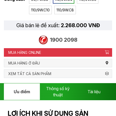
110/9W.C10
110/9W.C8
Giá bán lẻ đề xuất:
2.268.000 VNĐ
1900 2098
MUA HÀNG ONLINE
MUA HÀNG Ở ĐÂU
XEM TẤT CẢ SẢN PHẨM
Thông số kỹ
Ưu điểm
Tài liệu
thuật
LỢI ÍCH KHI SỬ DỤNG SẢN