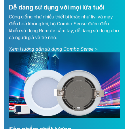
Dễ dàng sử dụng với mọi lứa tuổi
Cũng giống như nhiều thiết bị khác như tivi và máy
điều hoà không khí, bộ Combo Sense được điều
khiển sử dụng Remote cầm tay, dễ dàng sử dụng cho
cả người già và trẻ nhỏ.
Xem Hướng dẫn sử dụng Combo Sense >
Sản phẩm chất lượng