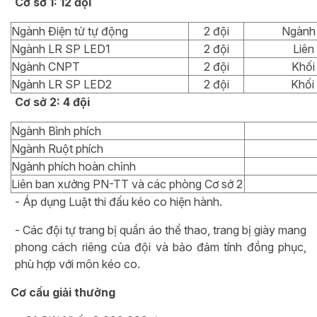
Cơ sở 1: 12 đội
Ngành Điện tử tự động
2 đội
Ngành 
Ngành LR SP LED1
2 đội
Liên
Ngành CNPT
2 đội
Khối
Ngành LR SP LED2
2 đội
Khối 
Cơ s
ở 2: 4 đội
Ngành Bình phích
Ngành Ruột phích
Ngành phích hoàn chỉnh
Liên ban xưởng PN-TT và các phòng Cơ sở 2
- Áp dụng Luật thi đấu kéo co hiện hành.
- Các đội tự trang bị quần áo thể thao, trang bị giày mang
phong cách riêng của đội và bảo đảm tính đồng phục,
phù hợp với môn kéo co.
Cơ cấu giải thưởng