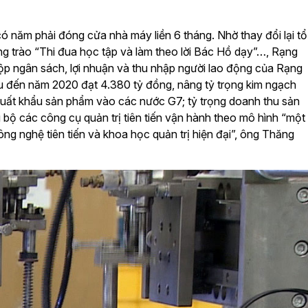
ó năm phải đóng cửa nhà máy liền 6 tháng. Nhờ thay đổi lại tổ
ng trào “Thi đua học tập và làm theo lời Bác Hồ dạy”…, Rạng
ộp ngân sách, lợi nhuận và thu nhập người lao động của Rạng
hu đến năm 2020 đạt 4.380 tỷ đồng, nâng tỷ trọng kim ngạch
 xuất khẩu sản phẩm vào các nước G7; tỷ trọng doanh thu sản
ộ các công cụ quản trị tiên tiến vận hành theo mô hình “một
ng nghệ tiên tiến và khoa học quản trị hiện đại”, ông Thăng