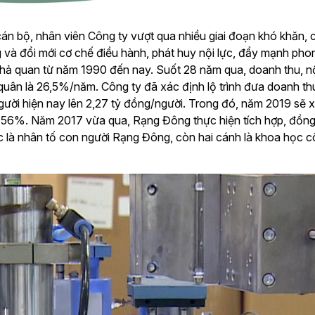
án bộ, nhân viên Công ty vượt qua nhiều giai đoạn khó khăn, c
g và đổi mới cơ chế điều hành, phát huy nội lực, đẩy mạnh pho
khả quan từ năm 1990 đến nay. Suốt 28 năm qua, doanh thu, n
quân là 26,5%/năm. Công ty đã xác định lộ trình đưa doanh t
người hiện nay lên 2,27 tỷ đồng/người. Trong đó, năm 2019 sẽ
56%. Năm 2017 vừa qua, Rạng Đông thực hiện tích hợp, đồng b
ục là nhân tố con người Rạng Đông, còn hai cánh là khoa học cô