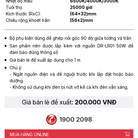
Nhiệt độ màu:
6500K/4000K/3000K
Tuổi thọ:
25000 giờ
Kích thước (RxC):
(64x32)mm
Chiều rộng khoét trần:
(56±2)mm
Bộ phụ kiện dùng để ghép nối góc 90 độ giữa tường và trần
Sản phẩm nên được lắp kèm với nguồn DR-LR01 50W để
đảm bảo đúng thông số
Giá bản lẻ đề xuất áp dụng cho 1 m
Chú ý:
- Ngắt nguồn điện và để nguội trước khi lắp đặt hoặc bảo
dưỡng.
- Không sử dụng khi đèn bị nứt vỡ kể cả khi đèn vẫn sáng.
Giá bán lẻ đề xuất:
200.000 VNĐ
1900 2098
MUA HÀNG ONLINE