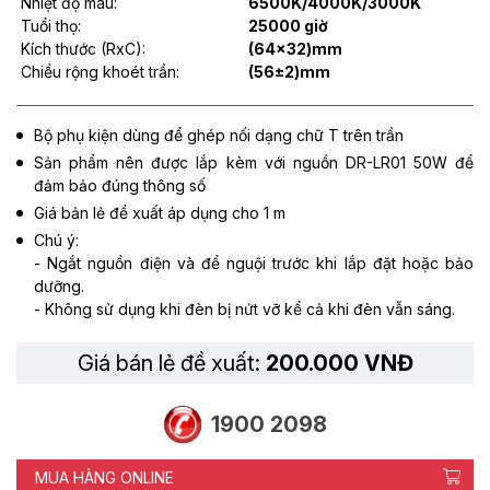
Nhiệt độ màu:
6500K/4000K/3000K
Tuổi thọ:
25000 giờ
Kích thước (RxC):
(64x32)mm
Chiều rộng khoét trần:
(56±2)mm
Bộ phụ kiện dùng để ghép nối dạng chữ T trên trần
Sản phẩm nên được lắp kèm với nguồn DR-LR01 50W để
đảm bảo đúng thông số
Giá bản lẻ đề xuất áp dụng cho 1 m
Chú ý:
- Ngắt nguồn điện và để nguội trước khi lắp đặt hoặc bảo
dưỡng.
- Không sử dụng khi đèn bị nứt vỡ kể cả khi đèn vẫn sáng.
Giá bán lẻ đề xuất:
200.000 VNĐ
1900 2098
MUA HÀNG ONLINE