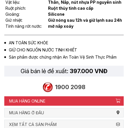
Vật liệu:
Thân, Nắp, nút nhựa PP nguyên sinh
Ruột phích:
Ruột thủy tinh cao cấp
Gioăng:
Silicone
Giữ nhiệt:
Giữ nóng sau 12h và giữ lạnh sau 24h
Tính năng rót nước:
mở nắp xoáy
AN TOÀN SỨC KHỎE
GIỮ CHO NGUỒN NƯỚC TINH KHIẾT
Sản phẩm được chứng nhận An Toàn Vệ Sinh Thực Phẩm
Giá bán lẻ đề xuất:
397.000 VNĐ
1900 2098
MUA HÀNG ONLINE
MUA HÀNG Ở ĐÂU
XEM TẤT CẢ SẢN PHẨM