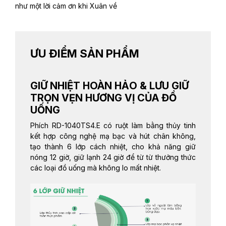
như một lời cảm ơn khi Xuân về
ƯU ĐIỂM SẢN PHẨM
GIỮ NHIỆT HOÀN HẢO & LƯU GIỮ
TRỌN VẸN HƯƠNG VỊ CỦA ĐỒ
UỐNG
Phích RD-1040TS4.E có ruột làm bằng thủy tinh
kết hợp công nghệ mạ bạc và hút chân không,
tạo thành 6 lớp cách nhiệt, cho khả năng giữ
nóng 12 giờ, giữ lạnh 24 giờ để từ từ thưởng thức
các loại đồ uống mà không lo mất nhiệt.