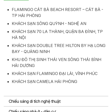
FLAMINGO CÁT BÀ BEACH RESORT – CÁT BÀ -
TP HẢI PHÒNG
KHÁCH SẠN SÔNG QUỲNH - NGHỆ AN
KHÁCH SẠN 70 LA THÀNH, QUẬN BA ĐÌNH, TP
HÀ NỘI
KHÁCH SẠN DOUBLE TREE HILTON BY HẠ LONG
BAY - QUẢNG NINH
KHU ĐÔ THỊ SINH THÁI VEN SÔNG THÁI BÌNH
HẢI DƯƠNG
KHÁCH SẠN FLAMINGO ĐẠI LẢI, VĨNH PHÚC
KHÁCH SẠN CAMELA HẢI PHÒNG
Chiếu sáng di tích nghệ thuật
Chiếu sáng nhà ở - dân cư