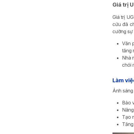
Giá trị
Giá trị U
cứu đã ch
cường sự 
Văn p
tăng 
Nhà m
chói 
Làm việ
Ánh sáng 
Bảo v
Nâng 
Tạo m
Tăng 