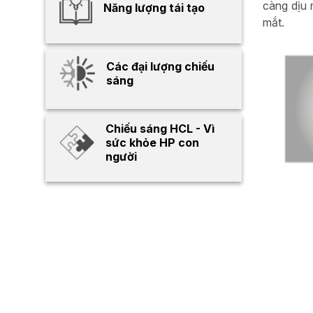
càng dịu 
Năng lượng tái tạo
mắt.
Các đại lượng chiếu
sáng
Chiếu sáng HCL - Vì
sức khỏe HP con
người