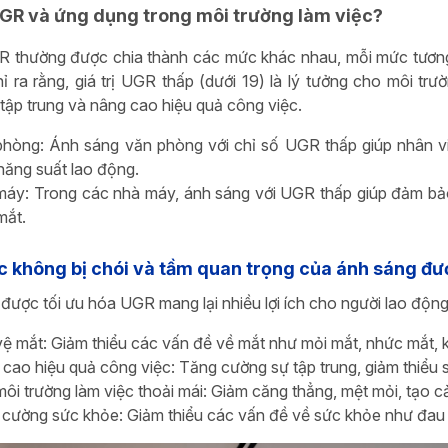
 UGR và ứng dụng trong môi trường làm việc?
GR thường được chia thành các mức khác nhau, mỗi mức tương
ỉ ra rằng, giá trị UGR thấp (dưới 19) là lý tưởng cho môi trườ
tập trung và nâng cao hiệu quả công việc.
hòng: Ánh sáng văn phòng với chỉ số UGR thấp giúp nhân viê
năng suất lao động.
áy: Trong các nhà máy, ánh sáng với UGR thấp giúp đảm bảo 
mắt.
c không bị chói và tầm quan trọng của ánh sáng đư
được tối ưu hóa UGR mang lại nhiều lợi ích cho người lao động
ệ mắt: Giảm thiểu các vấn đề về mắt như mỏi mắt, nhức mắt, 
cao hiệu quả công việc: Tăng cường sự tập trung, giảm thiểu s
ôi trường làm việc thoải mái: Giảm căng thẳng, mệt mỏi, tạo c
cường sức khỏe: Giảm thiểu các vấn đề về sức khỏe như đau 