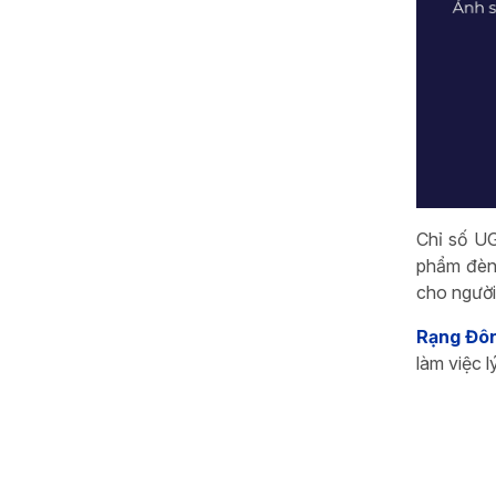
Chỉ số UG
phẩm đèn 
cho người
Rạng Đô
làm việc l