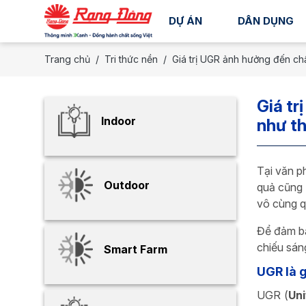
DỰ ÁN
DÂN DỤNG
Trang chủ
Tri thức nền
Giá trị UGR ảnh hưởng đến chấ
Giá tr
Indoor
như t
Tại văn p
Outdoor
quả cũng 
vô cùng q
Để đảm bả
chiếu sán
Smart Farm
UGR là g
UGR (
Uni