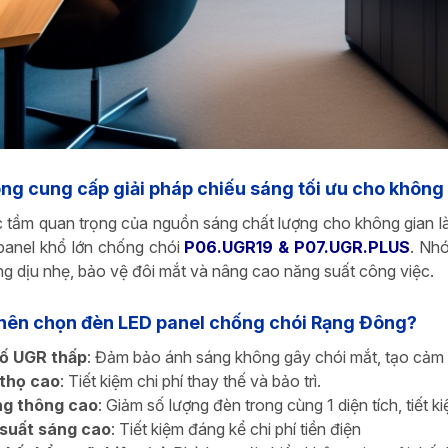
ng cung cấp giải pháp chiếu sáng tối ưu cho không 
 tầm quan trọng của nguồn sáng chất lượng cho không gian l
anel khổ lớn chống chói
P06.UGR19 & P07.UGR.PLUS
. Nh
g dịu nhẹ, bảo vệ đôi mắt và nâng cao năng suất công việc.
 nên chọn đèn LED panel chống chói Rạng Đông?
số UGR thấp
: Đảm bảo ánh sáng không gây chói mắt, tạo cảm g
 thọ cao
: Tiết kiệm chi phí thay thế và bảo trì.
g thông cao
: Giảm số lượng đèn trong cùng 1 diện tích, tiết 
 suất sáng cao
: Tiết kiệm đáng kể chi phí tiền điện