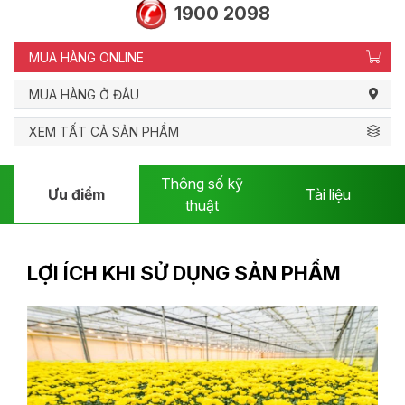
1900 2098
MUA HÀNG ONLINE
MUA HÀNG Ở ĐÂU
XEM TẤT CẢ SẢN PHẨM
Thông số kỹ
Ưu điểm
Tài liệu
thuật
LỢI ÍCH KHI SỬ DỤNG SẢN PHẨM