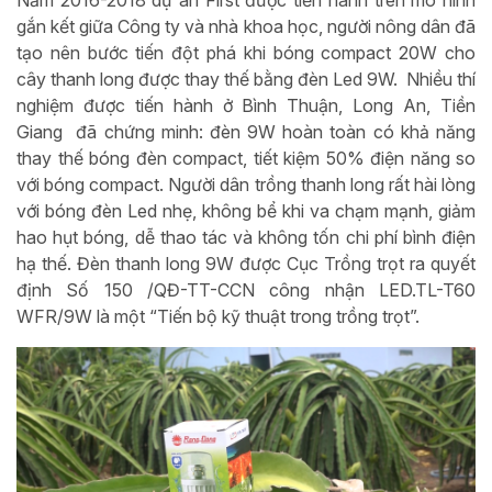
Năm 2016-2018 dự án First được tiến hành trên mô hình
gắn kết giữa Công ty và nhà khoa học, người nông dân đã
tạo nên bước tiến đột phá khi bóng compact 20W cho
cây thanh long được thay thế bằng đèn Led 9W. Nhiều thí
nghiệm được tiến hành ở Bình Thuận, Long An, Tiền
Giang đã chứng minh: đèn 9W hoàn toàn có khả năng
thay thế bóng đèn compact, tiết kiệm 50% điện năng so
với bóng compact. Người dân trồng thanh long rất hài lòng
với bóng đèn Led nhẹ, không bể khi va chạm mạnh, giảm
hao hụt bóng, dễ thao tác và không tốn chi phí bình điện
hạ thế. Đèn thanh long 9W được Cục Trồng trọt ra quyết
định Số 150 /QĐ-TT-CCN công nhận LED.TL-T60
WFR/9W là một “Tiến bộ kỹ thuật trong trồng trọt”.