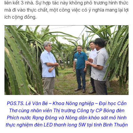
liên kết 3 nhà. Sự hợp tác này không phô trương hình thức
mà đi vào thực chất, một công việc có ý nghĩa mang lại lợi
ích cộng đồng.
PGS.TS. Lê Văn Bé – Khoa Nông nghiệp – Đại học Cần
Thơ cùng nhân viên Thị trường Công ty CP Bóng đèn
Phích nước Rạng Đông và Nông dân khảo sát mô hình
thực nghiệm đèn LED thanh long 5W tại tỉnh Bình Thuận