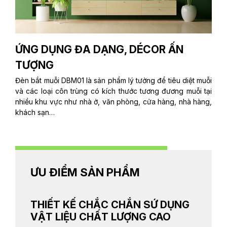
ỨNG DỤNG ĐA DẠNG, DÉCOR ẤN
TƯỢNG
Đèn bắt muỗi DBM01 là sản phẩm lý tưởng để tiêu diệt muỗi
và các loại côn trùng có kích thước tương đương muỗi tại
nhiều khu vực như nhà ở, văn phòng, cửa hàng, nhà hàng,
khách sạn…
ƯU ĐIỂM SẢN PHẨM
THIẾT KẾ CHẮC CHẮN SỨ DỤNG
VẬT LIỆU CHẤT LƯỢNG CAO