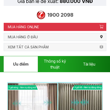
Giá bán lẻ đề xuất:
880.000 VNĐ
1900 2098
MUA HÀNG ONLINE
MUA HÀNG Ở ĐÂU
XEM TẤT CẢ SẢN PHẨM
Thông số kỹ
Ưu điểm
Tài liệu
thuật