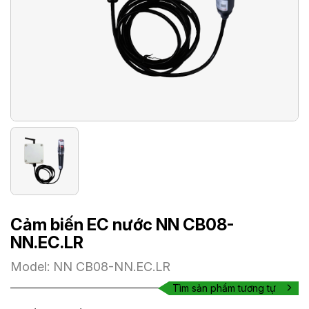
Cảm biến EC nước NN CB08-
NN.EC.LR
Model: NN CB08-NN.EC.LR
Tìm sản phẩm tương tự