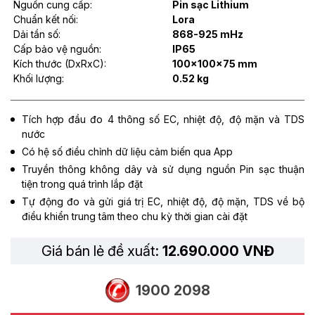
Nguồn cung cấp:
Pin sạc Lithium
Chuẩn kết nối:
Lora
Dải tần số:
868-925 mHz
Cấp bảo vệ nguồn:
IP65
Kích thước (DxRxC):
100x100x75 mm
Khối lượng:
0.52 kg
Tích hợp đầu đo 4 thông số EC, nhiệt độ, độ mặn và TDS
nước
Có hệ số điều chỉnh dữ liệu cảm biến qua App
Truyền thông không dây và sử dụng nguồn Pin sạc thuận
tiện trong quá trình lắp đặt
Tự động đo và gửi giá trị EC, nhiệt độ, độ mặn, TDS về bộ
điều khiển trung tâm theo chu kỳ thời gian cài đặt
Giá bán lẻ đề xuất:
12.690.000 VNĐ
1900 2098