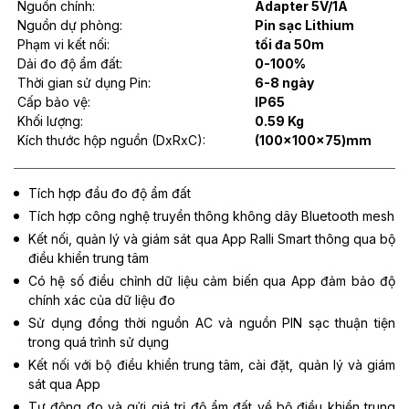
Nguồn chính:
Adapter 5V/1A
Nguồn dự phòng:
Pin sạc Lithium
Phạm vi kết nối:
tối đa 50m
Dải đo độ ẩm đất:
0-100%
Thời gian sử dụng Pin:
6-8 ngày
Cấp bảo vệ:
IP65
Khối lượng:
0.59 Kg
Kích thước hộp nguồn (DxRxC):
(100x100x75)mm
Tích hợp đầu đo độ ẩm đất
Tích hợp công nghệ truyền thông không dây Bluetooth mesh
Kết nối, quản lý và giám sát qua App Ralli Smart thông qua bộ
điều khiển trung tâm
Có hệ số điều chỉnh dữ liệu cảm biến qua App đảm bảo độ
chính xác của dữ liệu đo
Sử dụng đồng thời nguồn AC và nguồn PIN sạc thuận tiện
trong quá trình sử dụng
Kết nối với bộ điều khiển trung tâm, cài đặt, quản lý và giám
sát qua App
Tự động đo và gửi giá trị độ ẩm đất về bộ điều khiển trung