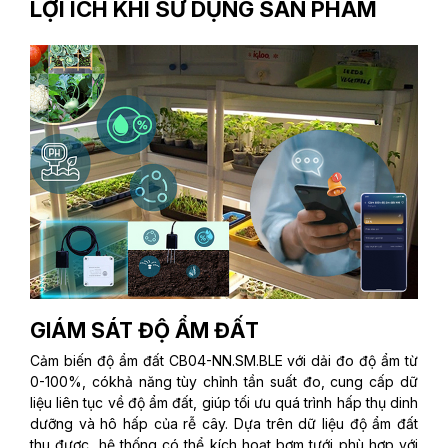
LỢI ÍCH KHI SỬ DỤNG SẢN PHẨM
GIÁM SÁT ĐỘ ẨM ĐẤT
Cảm biến độ ẩm đất CB04-NN.SM.BLE với dải đo độ ẩm từ
0-100%, cókhả năng tùy chỉnh tần suất đo, cung cấp dữ
liệu liên tục về độ ẩm đất, giúp tối ưu quá trình hấp thụ dinh
dưỡng và hô hấp của rễ cây. Dựa trên dữ liệu độ ẩm đất
thu được, hệ thống có thể kích hoạt bơm tưới phù hợp với